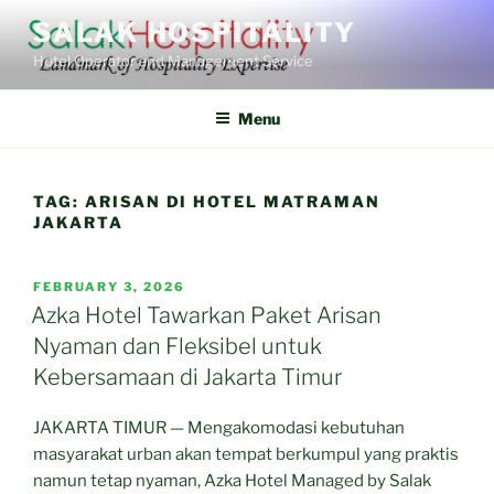
Skip
SALAK HOSPITALITY
to
Hotel Operator and Management Service
content
Menu
TAG:
ARISAN DI HOTEL MATRAMAN
JAKARTA
POSTED
FEBRUARY 3, 2026
ON
Azka Hotel Tawarkan Paket Arisan
Nyaman dan Fleksibel untuk
Kebersamaan di Jakarta Timur
JAKARTA TIMUR — Mengakomodasi kebutuhan
masyarakat urban akan tempat berkumpul yang praktis
namun tetap nyaman, Azka Hotel Managed by Salak