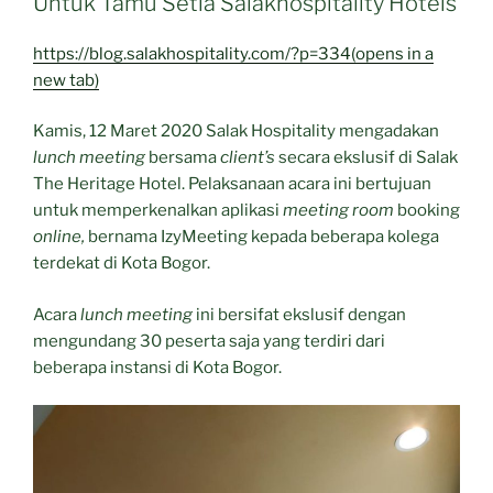
Untuk Tamu Setia Salakhospitality Hotels
https://blog.salakhospitality.com/?p=334‎(opens in a
new tab)
Kamis, 12 Maret 2020 Salak Hospitality mengadakan
lunch meeting
bersama
client’s
secara ekslusif di Salak
The Heritage Hotel. Pelaksanaan acara ini bertujuan
untuk memperkenalkan aplikasi
meeting room
booking
online,
bernama IzyMeeting kepada beberapa kolega
terdekat di Kota Bogor.
Acara
lunch meeting
ini bersifat ekslusif dengan
mengundang 30 peserta saja yang terdiri dari
beberapa instansi di Kota Bogor.