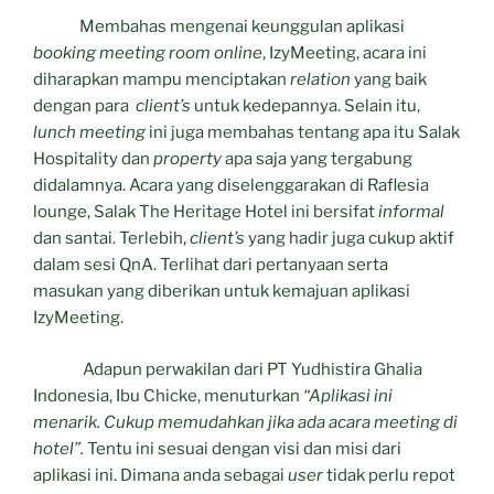
Membahas mengenai keunggulan aplikasi
booking meeting room online
, IzyMeeting, acara ini
diharapkan mampu menciptakan
relation
yang baik
dengan para
client’s
untuk kedepannya. Selain itu,
lunch meeting
ini juga membahas tentang apa itu Salak
Hospitality dan
property
apa saja yang tergabung
didalamnya. Acara yang diselenggarakan di Raflesia
lounge, Salak The Heritage Hotel ini bersifat
informal
dan santai. Terlebih,
client’s
yang hadir juga cukup aktif
dalam sesi QnA. Terlihat dari pertanyaan serta
masukan yang diberikan untuk kemajuan aplikasi
IzyMeeting.
Adapun perwakilan dari PT Yudhistira Ghalia
Indonesia, Ibu Chicke, menuturkan
“Aplikasi ini
menarik. Cukup memudahkan jika ada acara meeting di
hotel”.
Tentu ini sesuai dengan visi dan misi dari
aplikasi ini. Dimana anda sebagai
user
tidak perlu repot