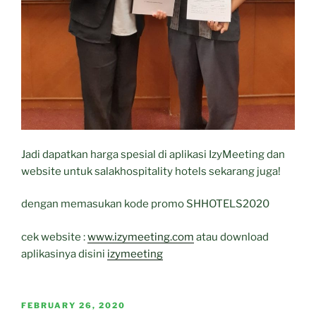
Jadi dapatkan harga spesial di aplikasi IzyMeeting dan
website untuk salakhospitality hotels sekarang juga!
dengan memasukan kode promo SHHOTELS2020
cek website :
www.izymeeting.com
atau download
aplikasinya disini
izymeeting
POSTED
FEBRUARY 26, 2020