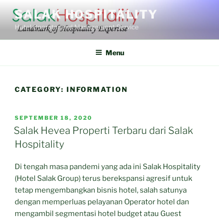
Skip
SALAK HOSPITALITY
to
Hotel Operator and Management Service
content
Menu
CATEGORY:
INFORMATION
POSTED
SEPTEMBER 18, 2020
ON
Salak Hevea Properti Terbaru dari Salak
Hospitality
Di tengah masa pandemi yang ada ini Salak Hospitality
(Hotel Salak Group) terus berekspansi agresif untuk
tetap mengembangkan bisnis hotel, salah satunya
dengan memperluas pelayanan Operator hotel dan
mengambil segmentasi hotel budget atau Guest