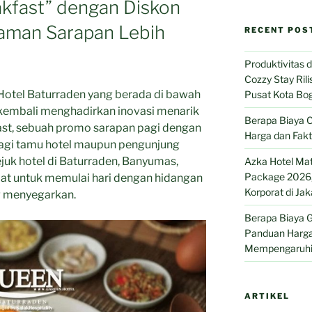
kfast” dengan Diskon
aman Sarapan Lebih
RECENT POS
Produktivitas
Cozzy Stay Ril
tel Baturraden yang berada di bawah
Pusat Kota Bo
 kembali menghadirkan inovasi menarik
Berapa Biaya C
ast, sebuah promo sarapan pagi dengan
Harga dan Fak
agi tamu hotel maupun pengunjung
juk hotel di Baturraden, Banyumas,
Azka Hotel Ma
Package 2026, 
epat untuk memulai hari dengan hidangan
Korporat di Jak
g menyegarkan.
Berapa Biaya G
Panduan Harga
Mempengaruhi
ARTIKEL