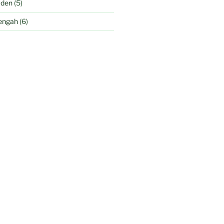
aden
(5)
engah
(6)