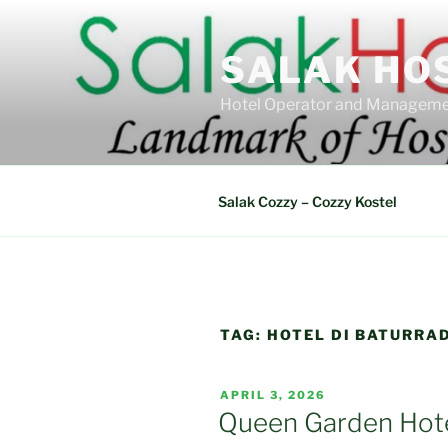
Skip
to
SALAK HO
content
Hotel Operator and Manageme
Salak Cozzy – Cozzy Kostel
TAG:
HOTEL DI BATURR
POSTED
APRIL 3, 2026
ON
Queen Garden Hote