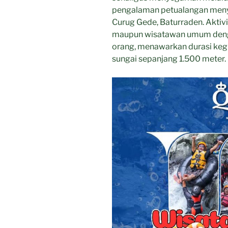
pengalaman petualangan menyus
Sarapan
Curug Gede, Baturraden. Aktivi
Lebih
maupun wisatawan umum denga
Hemat”
orang, menawarkan durasi kegi
sungai sepanjang 1.500 meter.