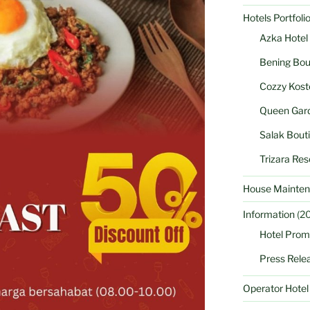
Hotels Portfoli
Azka Hotel
Bening Bou
Cozzy Kost
Queen Gard
Salak Bout
Trizara Res
House Mainten
Information
(20
Hotel Prom
Press Rele
Operator Hote