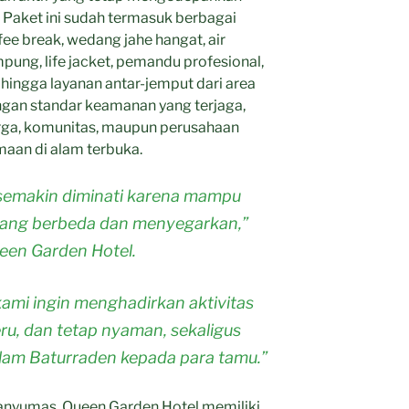
Paket ini sudah termasuk berbagai
ffee break, wedang jahe hangat, air
mpung, life jacket, pemandu profesional,
 hingga layanan antar-jemput dari area
engan standar keamanan yang terjaga,
arga, komunitas, maupun perusahaan
aan di alam terbuka.
i semakin diminati karena mampu
ang berbeda dan menyegarkan,”
een Garden Hotel.
 kami ingin menghadirkan aktivitas
ru, dan tetap nyaman, sekaligus
lam Baturraden kepada para tamu.”
Banyumas, Queen Garden Hotel memiliki