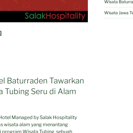
Wisata Baturr
Wisata Jawa T
]
l Baturraden Tawarkan
 Tubing Seru di Alam
el Managed by Salak Hospitality
as wisata alam yang menantang
i program Wisata Tubing, sebuah