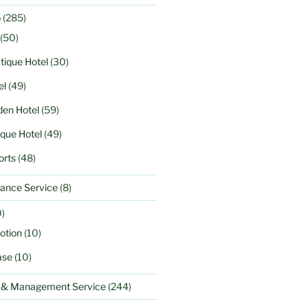
o
(285)
(50)
tique Hotel
(30)
el
(49)
en Hotel
(59)
ique Hotel
(49)
orts
(48)
ance Service
(8)
)
otion
(10)
ase
(10)
l & Management Service
(244)