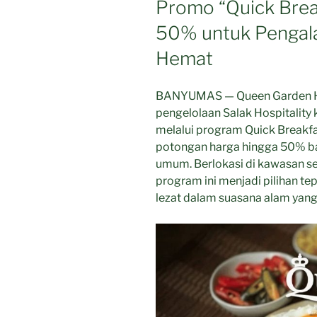
Promo “Quick Brea
50% untuk Pengal
Hemat
BANYUMAS — Queen Garden Ho
pengelolaan Salak Hospitality
melalui program Quick Breakf
potongan harga hingga 50% b
umum. Berlokasi di kawasan se
program ini menjadi pilihan t
lezat dalam suasana alam yan