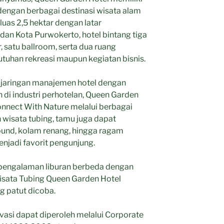
dengan berbagai destinasi wisata alam
eluas 2,5 hektar dengan latar
n Kota Purwokerto, hotel bintang tiga
, satu ballroom, serta dua ruang
uhan rekreasi maupun kegiatan bisnis.
y, jaringan manajemen hotel dengan
 di industri perhotelan, Queen Garden
nect With Nature melalui berbagai
in wisata tubing, tamu juga dapat
ound, kolam renang, hingga ragam
njadi favorit pengunjung.
pengalaman liburan berbeda dengan
isata Tubing Queen Garden Hotel
g patut dicoba.
ervasi dapat diperoleh melalui Corporate