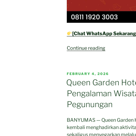
[Chat WhatsApp Sekarang
“Queen
Continue reading
Garden
Hotel
Baturraden
POSTED
FEBRUARY 4, 2026
Hadirkan
ON
Queen Garden Hote
Promo
Pengalaman Wisata
“Quick
Breakfast”
Pegunungan
dengan
Diskon
BANYUMAS — Queen Garden Hot
50%
kembali menghadirkan aktivit
untuk
sekaligus menyegarkan melalu
Pengalaman