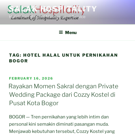
Skip
SALAK HOSPITALITY
to
Hotel Operator and Management Service
content
Menu
TAG:
HOTEL HALAL UNTUK PERNIKAHAN
BOGOR
POSTED
FEBRUARY 16, 2026
ON
Rayakan Momen Sakral dengan Private
Wedding Package dari Cozzy Kostel di
Pusat Kota Bogor
BOGOR — Tren pernikahan yang lebih intim dan
personal kini semakin diminati pasangan muda.
Menjawab kebutuhan tersebut, Cozzy Kostel yang