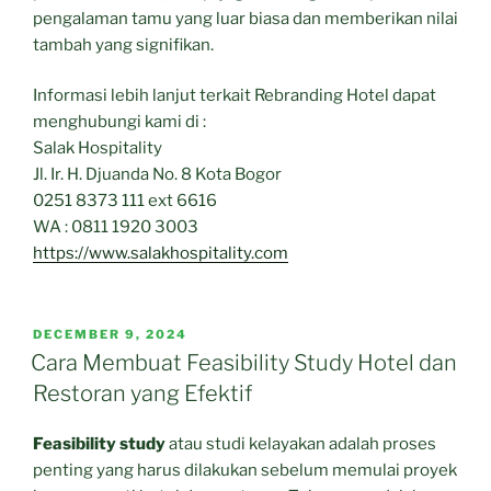
pengalaman tamu yang luar biasa dan memberikan nilai
tambah yang signifikan.
Informasi lebih lanjut terkait Rebranding Hotel dapat
menghubungi kami di :
Salak Hospitality
Jl. Ir. H. Djuanda No. 8 Kota Bogor
0251 8373 111 ext 6616
WA : 0811 1920 3003
https://www.salakhospitality.com
POSTED
DECEMBER 9, 2024
ON
Cara Membuat Feasibility Study Hotel dan
Restoran yang Efektif
Feasibility study
atau studi kelayakan adalah proses
penting yang harus dilakukan sebelum memulai proyek