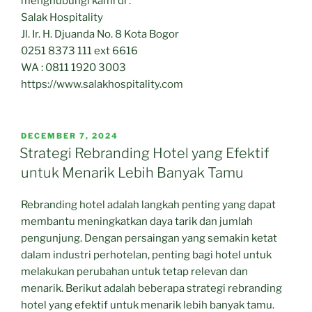
menghubungi kami di :
Salak Hospitality
Jl. Ir. H. Djuanda No. 8 Kota Bogor
0251 8373 111 ext 6616
WA : 0811 1920 3003
https://www.salakhospitality.com
POSTED
DECEMBER 7, 2024
ON
Strategi Rebranding Hotel yang Efektif
untuk Menarik Lebih Banyak Tamu
Rebranding hotel adalah langkah penting yang dapat
membantu meningkatkan daya tarik dan jumlah
pengunjung. Dengan persaingan yang semakin ketat
dalam industri perhotelan, penting bagi hotel untuk
melakukan perubahan untuk tetap relevan dan
menarik. Berikut adalah beberapa strategi rebranding
hotel yang efektif untuk menarik lebih banyak tamu.