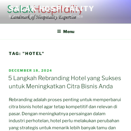
Skip
SALAK HOSPITALITY
to
Hotel Operator and Management Service
content
Menu
TAG:
"HOTEL"
POSTED
DECEMBER 18, 2024
ON
5 Langkah Rebranding Hotel yang Sukses
untuk Meningkatkan Citra Bisnis Anda
Rebranding adalah proses penting untuk memperbarui
citra bisnis hotel agar tetap kompetitif dan relevan di
pasar. Dengan meningkatnya persaingan dalam
industri perhotelan, hotel perlu melakukan perubahan
yang strategis untuk menarik lebih banyak tamu dan