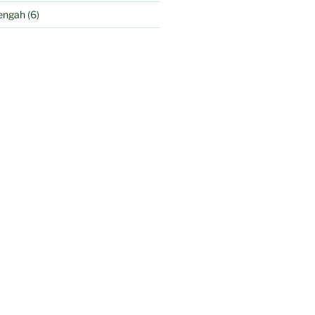
engah
(6)