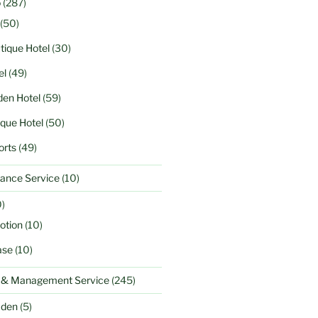
o
(287)
(50)
tique Hotel
(30)
el
(49)
en Hotel
(59)
ique Hotel
(50)
orts
(49)
ance Service
(10)
)
otion
(10)
ase
(10)
l & Management Service
(245)
aden
(5)