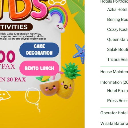
Hotels Portfoli
Azka Hotel
Bening Bou
Cozzy Kost
Queen Gard
Salak Bout
Trizara Res
House Mainten
Information
(20
Hotel Prom
Press Rele
Operator Hote
Wisata Baturr