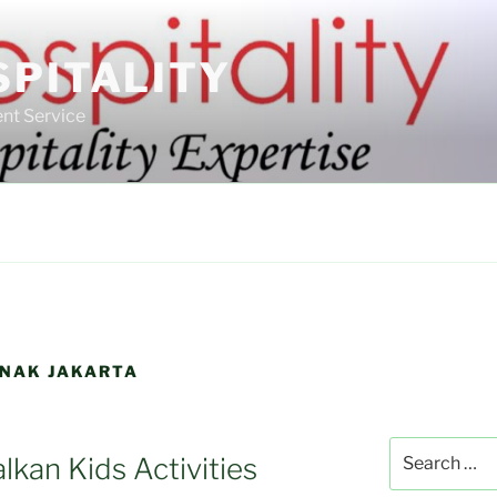
SPITALITY
nt Service
ANAK JAKARTA
Search
lkan Kids Activities
for: