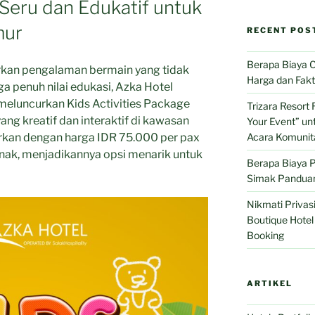
 Seru dan Edukatif untuk
mur
RECENT POS
Berapa Biaya C
an pengalaman bermain yang tidak
Harga dan Fak
a penuh nilai edukasi, Azka Hotel
meluncurkan Kids Activities Package
Trizara Resort 
ang kreatif dan interaktif di kawasan
Your Event” u
warkan dengan harga IDR 75.000 per pax
Acara Komunit
ak, menjadikannya opsi menarik untuk
Berapa Biaya 
Simak Pandua
Nikmati Privasi
Boutique Hote
Booking
ARTIKEL