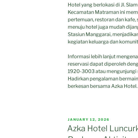
Hotel yang berlokasi di Jl. Sla
Kecamatan Matraman ini memil
pertemuan, restoran dan kafe, 
menuju hotel juga mudah dijan
Stasiun Manggarai, menjadikan
kegiatan keluarga dan komunita
Informasi lebih lanjut mengen
reservasi dapat diperoleh de
1920-3003 atau mengunjungi s
Hadirkan pengalaman bermain a
berkesan bersama Azka Hotel.
POSTED
JANUARY 12, 2026
ON
Azka Hotel Luncurk