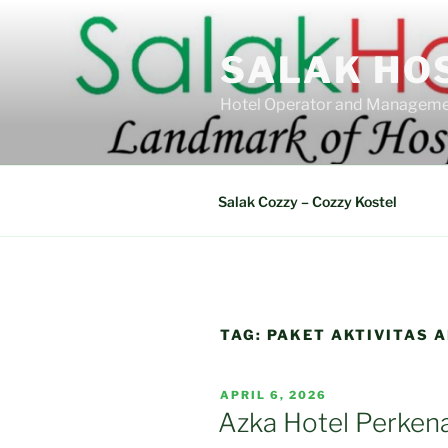
Skip
to
SALAK HO
content
Hotel Operator and Manageme
Salak Cozzy – Cozzy Kostel
TAG:
PAKET AKTIVITAS 
POSTED
APRIL 6, 2026
ON
Azka Hotel Perkena