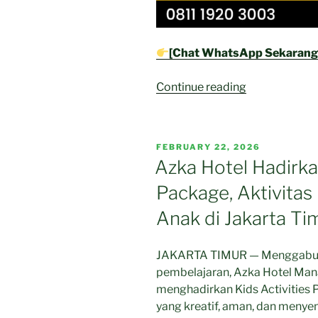
[Chat WhatsApp Sekarang
“Azka
Continue reading
Hotel
Perkenalkan
Kids
POSTED
FEBRUARY 22, 2026
Activities
ON
Azka Hotel Hadirkan
Package,
Package, Aktivitas 
Aktivitas
Seru
Anak di Jakarta Ti
dan
Edukatif
JAKARTA TIMUR — Menggabung
untuk
pembelajaran, Azka Hotel Mana
Anak
menghadirkan Kids Activities 
di
yang kreatif, aman, dan menye
Jakarta