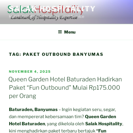
Skip
SALAK HOSPITALITY
to
Hotel Operator and Management Service
content
Menu
TAG:
PAKET OUTBOUND BANYUMAS
POSTED
NOVEMBER 4, 2025
ON
Queen Garden Hotel Baturaden Hadirkan
Paket “Fun Outbound” Mulai Rp175.000
per Orang
Baturaden, Banyumas
– Ingin kegiatan seru, segar,
dan mempererat kebersamaan tim?
Queen Garden
Hotel Baturaden
, yang dikelola oleh
Salak Hospitality
,
kini menghadirkan paket terbaru bertajuk
“Fun