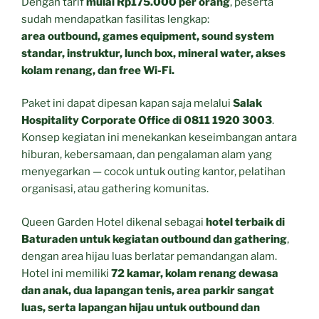
Dengan tarif
mulai Rp175.000 per orang
, peserta
sudah mendapatkan fasilitas lengkap:
area outbound, games equipment, sound system
standar, instruktur, lunch box, mineral water, akses
kolam renang, dan free Wi-Fi.
Paket ini dapat dipesan kapan saja melalui
Salak
Hospitality Corporate Office di 0811 1920 3003
.
Konsep kegiatan ini menekankan keseimbangan antara
hiburan, kebersamaan, dan pengalaman alam yang
menyegarkan — cocok untuk outing kantor, pelatihan
organisasi, atau gathering komunitas.
Queen Garden Hotel dikenal sebagai
hotel terbaik di
Baturaden untuk kegiatan outbound dan gathering
,
dengan area hijau luas berlatar pemandangan alam.
Hotel ini memiliki
72 kamar, kolam renang dewasa
dan anak, dua lapangan tenis, area parkir sangat
luas, serta lapangan hijau untuk outbound dan