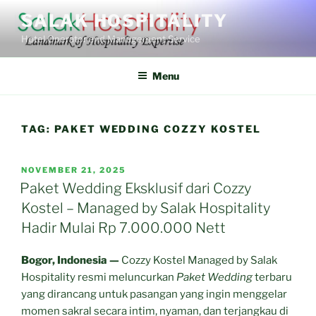
Skip
SALAK HOSPITALITY
to
Hotel Operator and Management Service
content
Menu
TAG:
PAKET WEDDING COZZY KOSTEL
POSTED
NOVEMBER 21, 2025
ON
Paket Wedding Eksklusif dari Cozzy
Kostel – Managed by Salak Hospitality
Hadir Mulai Rp 7.000.000 Nett
Bogor, Indonesia —
Cozzy Kostel Managed by Salak
Hospitality resmi meluncurkan
Paket Wedding
terbaru
yang dirancang untuk pasangan yang ingin menggelar
momen sakral secara intim, nyaman, dan terjangkau di