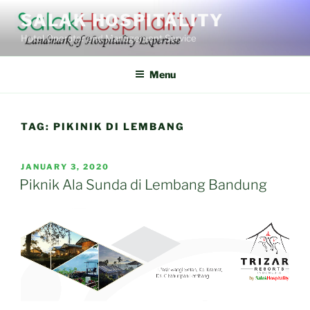
Skip
SALAK HOSPITALITY
to
Hotel Operator and Management Service
content
Menu
TAG:
PIKINIK DI LEMBANG
POSTED
JANUARY 3, 2020
ON
Piknik Ala Sunda di Lembang Bandung