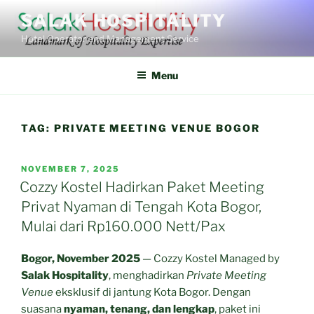
Skip
SALAK HOSPITALITY
to
Hotel Operator and Management Service
content
Menu
TAG:
PRIVATE MEETING VENUE BOGOR
POSTED
NOVEMBER 7, 2025
ON
Cozzy Kostel Hadirkan Paket Meeting
Privat Nyaman di Tengah Kota Bogor,
Mulai dari Rp160.000 Nett/Pax
Bogor, November 2025
— Cozzy Kostel Managed by
Salak Hospitality
, menghadirkan
Private Meeting
Venue
eksklusif di jantung Kota Bogor. Dengan
suasana
nyaman, tenang, dan lengkap
, paket ini