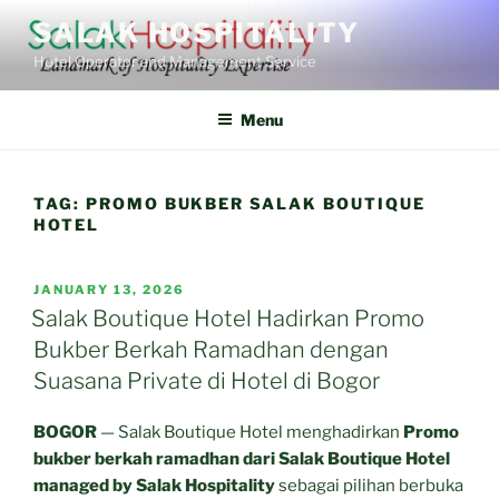
Skip
SALAK HOSPITALITY
to
Hotel Operator and Management Service
content
Menu
TAG:
PROMO BUKBER SALAK BOUTIQUE
HOTEL
POSTED
JANUARY 13, 2026
ON
Salak Boutique Hotel Hadirkan Promo
Bukber Berkah Ramadhan dengan
Suasana Private di Hotel di Bogor
BOGOR
— Salak Boutique Hotel menghadirkan
Promo
bukber berkah ramadhan dari Salak Boutique Hotel
managed by Salak Hospitality
sebagai pilihan berbuka