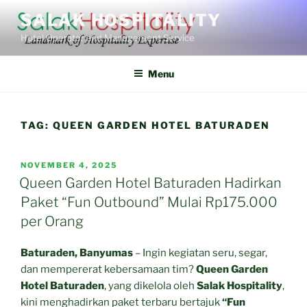
Skip
SALAK HOSPITALITY
to
Hotel Operator and Management Service
content
Menu
TAG:
QUEEN GARDEN HOTEL BATURADEN
POSTED
NOVEMBER 4, 2025
ON
Queen Garden Hotel Baturaden Hadirkan
Paket “Fun Outbound” Mulai Rp175.000
per Orang
Baturaden, Banyumas
– Ingin kegiatan seru, segar,
dan mempererat kebersamaan tim?
Queen Garden
Hotel Baturaden
, yang dikelola oleh
Salak Hospitality
,
kini menghadirkan paket terbaru bertajuk
“Fun