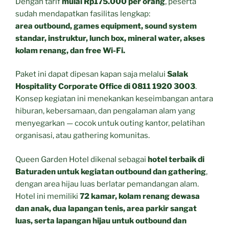
Dengan tarif
mulai Rp175.000 per orang
, peserta
sudah mendapatkan fasilitas lengkap:
area outbound, games equipment, sound system
standar, instruktur, lunch box, mineral water, akses
kolam renang, dan free Wi-Fi.
Paket ini dapat dipesan kapan saja melalui
Salak
Hospitality Corporate Office di 0811 1920 3003
.
Konsep kegiatan ini menekankan keseimbangan antara
hiburan, kebersamaan, dan pengalaman alam yang
menyegarkan — cocok untuk outing kantor, pelatihan
organisasi, atau gathering komunitas.
Queen Garden Hotel dikenal sebagai
hotel terbaik di
Baturaden untuk kegiatan outbound dan gathering
,
dengan area hijau luas berlatar pemandangan alam.
Hotel ini memiliki
72 kamar, kolam renang dewasa
dan anak, dua lapangan tenis, area parkir sangat
luas, serta lapangan hijau untuk outbound dan