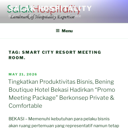
Skip
SALAK HOSPITALITY
to
Hotel Operator and Management Service
content
Menu
TAG:
SMART CITY RESORT MEETING
ROOM.
POSTED
MAY 21, 2026
ON
Tingkatkan Produktivitas Bisnis, Bening
Boutique Hotel Bekasi Hadirkan “Promo
Meeting Package” Berkonsep Private &
Comfortable
BEKASI – Memenuhi kebutuhan para pelaku bisnis
akan ruang pertemuan yang representatif namun tetap