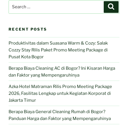
Bening
Search
Search
Boutique
for:
Hotel
Bekasi
RECENT POSTS
Hadirkan
“Promo
Produktivitas dalam Suasana Warm & Cozy: Salak
Meeting
Cozzy Stay Rilis Paket Promo Meeting Package di
Package”
Pusat Kota Bogor
Berkonsep
Private
Berapa Biaya Cleaning AC di Bogor? Ini Kisaran Harga
&
dan Faktor yang Mempengaruhinya
Comfortable”
Azka Hotel Matraman Rilis Promo Meeting Package
2026, Fasilitas Lengkap untuk Kegiatan Korporat di
Jakarta Timur
Berapa Biaya General Cleaning Rumah di Bogor?
Panduan Harga dan Faktor yang Mempengaruhinya