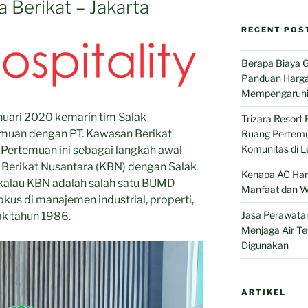
 Berikat – Jakarta
RECENT POS
Berapa Biaya G
Panduan Harga
Mempengaruhi
anuari 2020 kemarin tim Salak
Trizara Resort 
muan dengan PT. Kawasan Berikat
Ruang Pertemu
Komunitas di 
. Pertemuan ini sebagai langkah awal
 Berikat Nusantara (KBN) dengan Salak
Kenapa AC Haru
ih kalau KBN adalah salah satu BUMD
Manfaat dan W
okus di manajemen industrial, properti,
Jasa Perawata
jak tahun 1986.
Menjaga Air Te
Digunakan
ARTIKEL