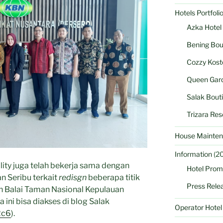
Hotels Portfoli
Azka Hotel
Bening Bou
Cozzy Kost
Queen Gard
Salak Bout
Trizara Res
House Mainten
Information
(20
lity juga telah bekerja sama dengan
Hotel Prom
n Seribu terkait
redisgn
beberapa titik
Press Rele
n Balai Taman Nasional Kepulauan
a ini bisa diakses di blog Salak
Operator Hote
g2c6
).