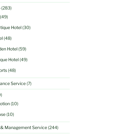
o
(283)
(49)
tique Hotel
(30)
el
(48)
en Hotel
(59)
ique Hotel
(49)
orts
(48)
ance Service
(7)
)
otion
(10)
ase
(10)
l & Management Service
(244)