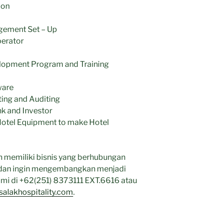
ion
gement Set – Up
perator
lopment Program and Training
ware
ting and Auditing
nk and Investor
Hotel Equipment to make Hotel
ian memiliki bisnis yang berhubungan
i dan ingin mengembangkan menjadi
kami di +62(251) 8373111 EXT.6616 atau
alakhospitality.com
.