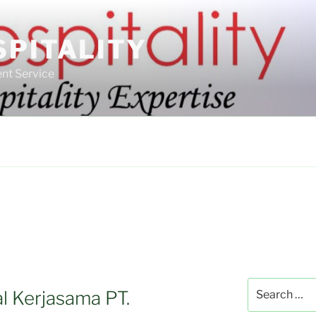
SPITALITY
nt Service
Search
l Kerjasama PT.
for: