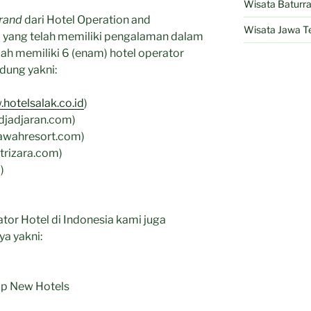
Wisata Baturr
rand
dari Hotel Operation and
Wisata Jawa T
yang telah memiliki pengalaman dalam
elah memiliki 6 (enam) hotel operator
dung yakni:
hotelsalak.co.id
)
adjadjaran.com)
sawahresort.com)
trizara.com)
)
ator Hotel di Indonesia kami juga
ya yakni:
op New Hotels