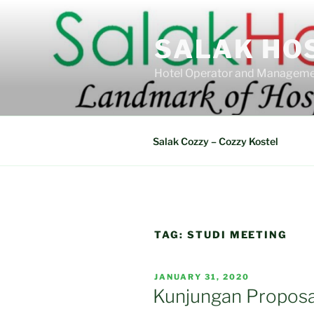
Skip
to
SALAK HO
content
Hotel Operator and Manageme
Salak Cozzy – Cozzy Kostel
TAG:
STUDI MEETING
POSTED
JANUARY 31, 2020
ON
Kunjungan Proposa