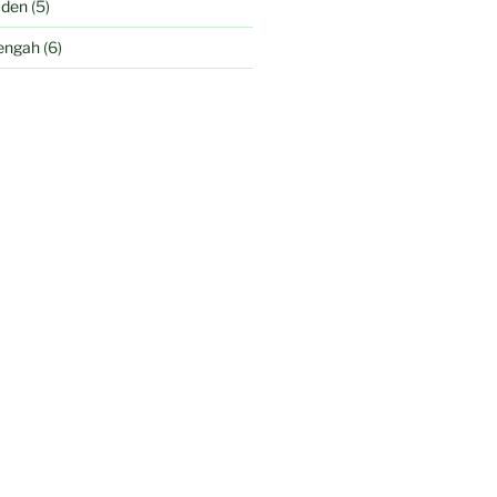
aden
(5)
engah
(6)