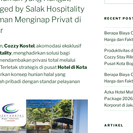
ed by Salak Hospitality
an Menginap Privat di
RECENT POS
r
Berapa Biaya C
Harga dan Fak
n,
Cozzy Kostel
, akomodasi eksklusif
Produktivitas
tality
, menghadirkan solusi bagi
Cozzy Stay Ril
mendambakan privasi total melalui
Pusat Kota Bo
Terletak strategis di pusat
Hotel di Kota
rkan konsep hunian halal yang
Berapa Biaya C
Harga dan Fak
pribadi dengan standar pelayanan
Azka Hotel Ma
Package 2026, 
Korporat di Jak
ARTIKEL