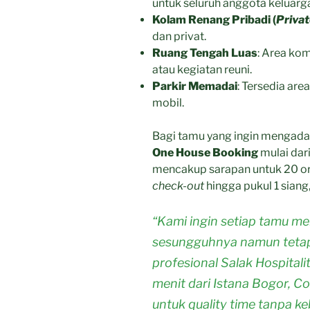
untuk seluruh anggota keluarg
Kolam Renang Pribadi (
Privat
dan privat.
Ruang Tengah Luas
: Area kom
atau kegiatan reuni.
Parkir Memadai
: Tersedia are
mobil.
Bagi tamu yang ingin mengadak
One House Booking
mulai dar
mencakup sarapan untuk 20 oran
check-out
hingga pukul 1 siang,
“Kami ingin setiap tamu 
sesungguhnya namun tetap
profesional Salak Hospital
menit dari Istana Bogor, Co
untuk quality time tanpa ke