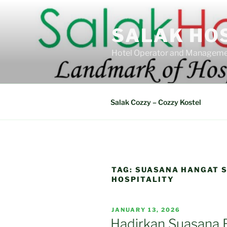
Skip
to
SALAK HO
content
Hotel Operator and Manageme
Salak Cozzy – Cozzy Kostel
TAG:
SUASANA HANGAT S
HOSPITALITY
POSTED
JANUARY 13, 2026
ON
Hadirkan Suasana 