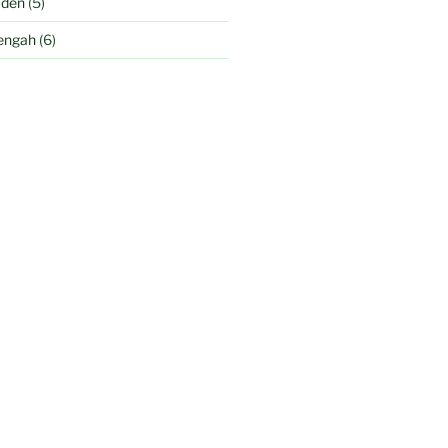
aden
(5)
engah
(6)