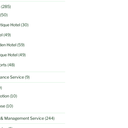
o
(285)
(50)
tique Hotel
(30)
el
(49)
en Hotel
(59)
ique Hotel
(49)
orts
(48)
ance Service
(9)
)
otion
(10)
ase
(10)
l & Management Service
(244)