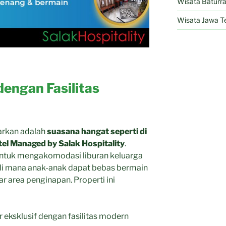
Wisata Baturr
Wisata Jawa T
dengan Fasilitas
arkan adalah
suasana hangat seperti di
tel Managed by Salak Hospitality
.
s untuk mengakomodasi liburan keluarga
di mana anak-anak dapat bebas bermain
r area penginapan. Properti ini
ur eksklusif dengan fasilitas modern