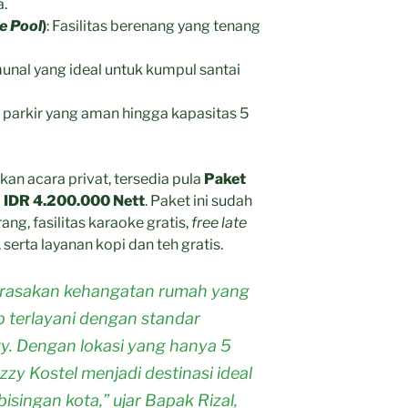
a.
e Pool
)
: Fasilitas berenang yang tenang
unal yang ideal untuk kumpul santai
a parkir yang aman hingga kapasitas 5
an acara privat, tersedia pula
Paket
i
IDR 4.200.000 Nett
. Paket ini sudah
g, fasilitas karaoke gratis,
free late
 serta layanan kopi dan teh gratis.
merasakan kehangatan rumah yang
 terlayani dengan standar
ity. Dengan lokasi yang hanya 5
zzy Kostel menjadi destinasi ideal
bisingan kota,” ujar Bapak Rizal,