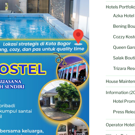
Hotels Portfoli
Azka Hotel
Bening Bou
Cozzy Kost
Queen Gard
Salak Bout
Trizara Res
House Mainten
Information
(20
Hotel Prom
Press Rele
Operator Hote