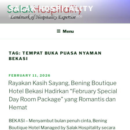
Skip
SALAK HOSPITALITY
to
Hotel Operator and Management Service
content
Menu
TAG:
TEMPAT BUKA PUASA NYAMAN
BEKASI
POSTED
FEBRUARY 11, 2026
ON
Rayakan Kasih Sayang, Bening Boutique
Hotel Bekasi Hadirkan “February Special
Day Room Package” yang Romantis dan
Hemat
BEKASI – Menyambut bulan penuh cinta, Bening
Boutique Hotel Managed by Salak Hospitality secara