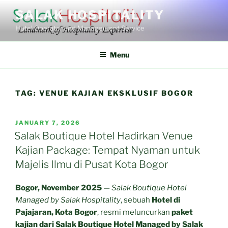
Skip
SALAK HOSPITALITY
to
Hotel Operator and Management Service
content
Menu
TAG:
VENUE KAJIAN EKSKLUSIF BOGOR
POSTED
JANUARY 7, 2026
ON
Salak Boutique Hotel Hadirkan Venue
Kajian Package: Tempat Nyaman untuk
Majelis Ilmu di Pusat Kota Bogor
Bogor, November 2025
—
Salak Boutique Hotel
Managed by Salak Hospitality
, sebuah
Hotel di
Pajajaran, Kota Bogor
, resmi meluncurkan
paket
kajian dari Salak Boutique Hotel Managed by Salak