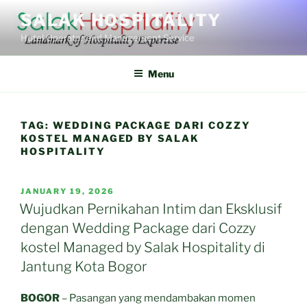
Skip
SALAK HOSPITALITY
to
Hotel Operator and Management Service
content
Menu
TAG:
WEDDING PACKAGE DARI COZZY
KOSTEL MANAGED BY SALAK
HOSPITALITY
POSTED
JANUARY 19, 2026
ON
Wujudkan Pernikahan Intim dan Eksklusif
dengan Wedding Package dari Cozzy
kostel Managed by Salak Hospitality di
Jantung Kota Bogor
BOGOR
– Pasangan yang mendambakan momen