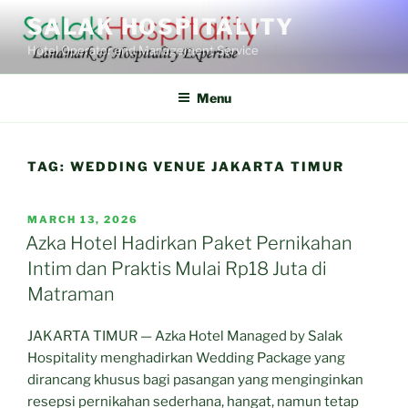
Skip
SALAK HOSPITALITY
to
Hotel Operator and Management Service
content
Menu
TAG:
WEDDING VENUE JAKARTA TIMUR
POSTED
MARCH 13, 2026
ON
Azka Hotel Hadirkan Paket Pernikahan
Intim dan Praktis Mulai Rp18 Juta di
Matraman
JAKARTA TIMUR — Azka Hotel Managed by Salak
Hospitality menghadirkan Wedding Package yang
dirancang khusus bagi pasangan yang menginginkan
resepsi pernikahan sederhana, hangat, namun tetap