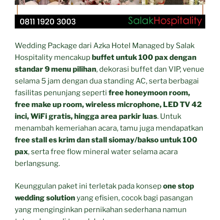
Wedding Package dari Azka Hotel Managed by Salak
Hospitality mencakup
buffet untuk 100 pax dengan
standar 9 menu pilihan
, dekorasi buffet dan VIP, venue
selama 5 jam dengan dua standing AC, serta berbagai
fasilitas penunjang seperti
free honeymoon room,
free make up room, wireless microphone, LED TV 42
inci, WiFi gratis, hingga area parkir luas
. Untuk
menambah kemeriahan acara, tamu juga mendapatkan
free stall es krim dan stall siomay/bakso untuk 100
pax
, serta free flow mineral water selama acara
berlangsung.
Keunggulan paket ini terletak pada konsep
one stop
wedding solution
yang efisien, cocok bagi pasangan
yang menginginkan pernikahan sederhana namun