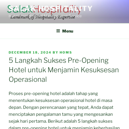
Skip
SALAK HOSPITALITY
to
Hotel Operator and Management Service
content
Menu
POSTED
DECEMBER 18, 2024
BY
HOMS
ON
5 Langkah Sukses Pre-Opening
Hotel untuk Menjamin Kesuksesan
Operasional
Proses pre-opening hotel adalah tahap yang
menentukan kesuksesan operasional hotel di masa
depan. Dengan perencanaan yang tepat, Anda dapat
menciptakan pengalaman tamu yang mengesankan
sejak hari pertama. Berikut adalah 5 langkah sukses
dalam pre-opening hotel untuk menjamin keberhasilan