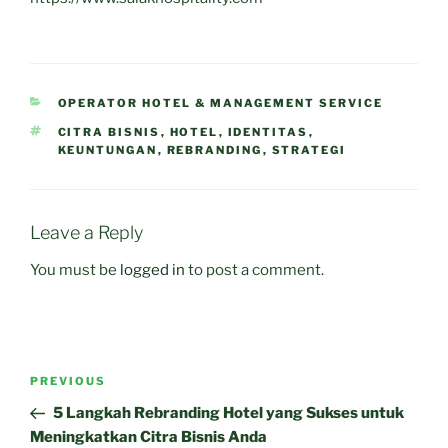
CATEGORIES
OPERATOR HOTEL & MANAGEMENT SERVICE
TAGS
CITRA BISNIS
,
HOTEL
,
IDENTITAS
,
KEUNTUNGAN
,
REBRANDING
,
STRATEGI
Leave a Reply
You must be
logged in
to post a comment.
Post
Previous
PREVIOUS
navigation
Post
5 Langkah Rebranding Hotel yang Sukses untuk
Meningkatkan Citra Bisnis Anda