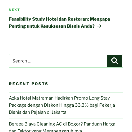
Next
NEXT
Post
Feasibility Study Hotel dan Restoran: Mengapa
Penting untuk Kesuksesan Bisnis Anda?
Search
Search
for:
RECENT POSTS
Azka Hotel Matraman Hadirkan Promo Long Stay
Package dengan Diskon Hingga 33,3% bagi Pekerja
Bisnis dan Pejalan di Jakarta
Berapa Biaya Cleaning AC di Bogor? Panduan Harga
dan Faktor yang Mempengaruhinya