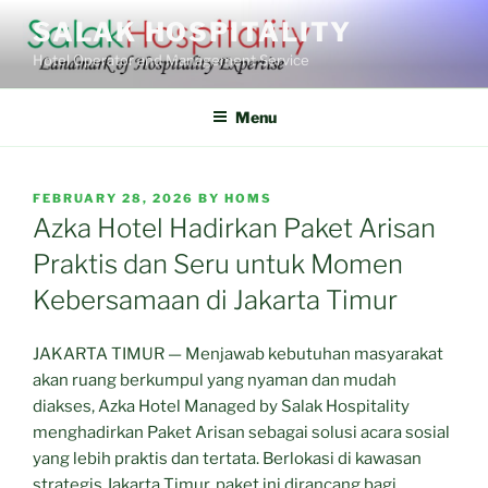
Skip
SALAK HOSPITALITY
to
Hotel Operator and Management Service
content
Menu
POSTED
FEBRUARY 28, 2026
BY
HOMS
ON
Azka Hotel Hadirkan Paket Arisan
Praktis dan Seru untuk Momen
Kebersamaan di Jakarta Timur
JAKARTA TIMUR — Menjawab kebutuhan masyarakat
akan ruang berkumpul yang nyaman dan mudah
diakses, Azka Hotel Managed by Salak Hospitality
menghadirkan Paket Arisan sebagai solusi acara sosial
yang lebih praktis dan tertata. Berlokasi di kawasan
strategis Jakarta Timur, paket ini dirancang bagi