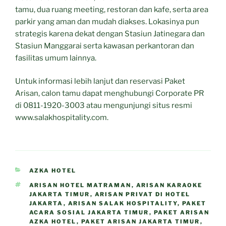
tamu, dua ruang meeting, restoran dan kafe, serta area
parkir yang aman dan mudah diakses. Lokasinya pun
strategis karena dekat dengan Stasiun Jatinegara dan
Stasiun Manggarai serta kawasan perkantoran dan
fasilitas umum lainnya.
Untuk informasi lebih lanjut dan reservasi Paket
Arisan, calon tamu dapat menghubungi Corporate PR
di 0811-1920-3003 atau mengunjungi situs resmi
www.salakhospitality.com.
CATEGORIES
AZKA HOTEL
TAGS
ARISAN HOTEL MATRAMAN
,
ARISAN KARAOKE
JAKARTA TIMUR
,
ARISAN PRIVAT DI HOTEL
JAKARTA
,
ARISAN SALAK HOSPITALITY
,
PAKET
ACARA SOSIAL JAKARTA TIMUR
,
PAKET ARISAN
AZKA HOTEL
,
PAKET ARISAN JAKARTA TIMUR
,