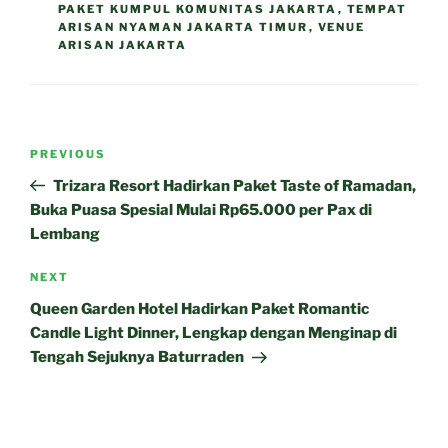
PAKET KUMPUL KOMUNITAS JAKARTA
,
TEMPAT
ARISAN NYAMAN JAKARTA TIMUR
,
VENUE
ARISAN JAKARTA
Post
Previous
PREVIOUS
navigation
Post
Trizara Resort Hadirkan Paket Taste of Ramadan,
Buka Puasa Spesial Mulai Rp65.000 per Pax di
Lembang
Next
NEXT
Post
Queen Garden Hotel Hadirkan Paket Romantic
Candle Light Dinner, Lengkap dengan Menginap di
Tengah Sejuknya Baturraden