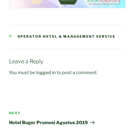
CATEGORIES
OPERATOR HOTEL & MANAGEMENT SERVICE
Leave a Reply
You must be
logged in
to post a comment.
Post
navigation
Next
NEXT
Post
Hotel Bogor Promosi Agustus 2019