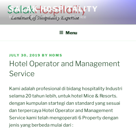
Skip
SALAK HOSPITALITY
to
Hotel Operator and Management Service
content
Menu
POSTED
JULY 30, 2019
BY
HOMS
ON
Hotel Operator and Management
Service
Kami adalah profesional di bidang hospitality Industri
selama 20 tahun lebih, untuk hotel Mice & Resorts.
dengan kumpulan startegi dan standard yang sesuai
dan terpercaya Hotel Operator and Management
Service kami telah mengoperati 6 Property dengan
jenis yang berbeda mulai dari :