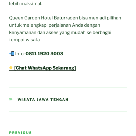
lebih maksimal.
Queen Garden Hotel Baturraden bisa menjadi pilihan
untuk melengkapi perjalanan Anda dengan
kenyamanan dan akses yang mudah ke berbagai
tempat wisata.
Info:
0811 1920 3003
[Chat WhatsApp Sekarang]
CATEGORIES
WISATA JAWA TENGAH
Post
Previous
PREVIOUS