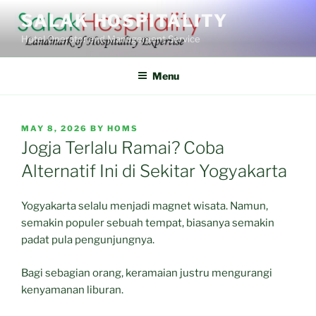
Skip
SALAK HOSPITALITY
to
Hotel Operator and Management Service
content
Menu
POSTED
MAY 8, 2026
BY
HOMS
ON
Jogja Terlalu Ramai? Coba
Alternatif Ini di Sekitar Yogyakarta
Yogyakarta selalu menjadi magnet wisata. Namun,
semakin populer sebuah tempat, biasanya semakin
padat pula pengunjungnya.
Bagi sebagian orang, keramaian justru mengurangi
kenyamanan liburan.