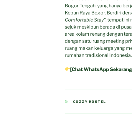
Bogor Tengah, yang hanya berj
Kebun Raya Bogor. Berdiri de
Comfortable Stay”
, tempat ini
sejuk meskipun berada di pusat
area kolam renang dengan teras 
dengan satu ruang meeting pri
ruang makan keluarga yang men
rumahan tradisional Indonesia.
[Chat WhatsApp Sekarang
CATEGORIES
COZZY KOSTEL