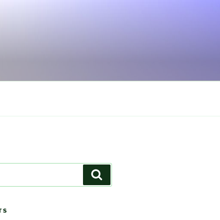
Search
TS