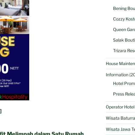
Bening Bou
Cozzy Kost
Queen Gard
Salak Bout
Trizara Res
House Mainten
Information
(20
Hotel Prom
Press Rele
Operator Hote
]
Wisata Baturr
Wisata Jawa T
efit Melimpah dalam Satu Rumah