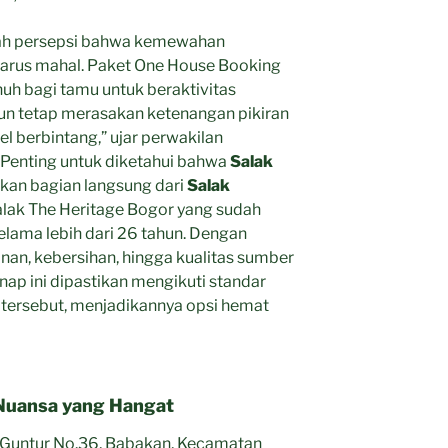
ah persepsi bahwa kemewahan
harus mahal. Paket One House Booking
uh bagi tamu untuk beraktivitas
mun tetap merasakan ketenangan pikiran
el berbintang,” ujar perwakilan
. Penting untuk diketahui bahwa
Salak
an bagian langsung dari
Salak
Salak The Heritage Bogor yang sudah
selama lebih dari 26 tahun. Dengan
nan, kebersihan, hingga kualitas sumber
ap ini dipastikan mengikuti standar
p tersebut, menjadikannya opsi hemat
 Nuansa yang Hangat
. Guntur No.36, Babakan, Kecamatan