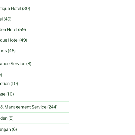
tique Hotel
(30)
el
(49)
en Hotel
(59)
ique Hotel
(49)
orts
(48)
ance Service
(8)
)
otion
(10)
ase
(10)
l & Management Service
(244)
aden
(5)
engah
(6)