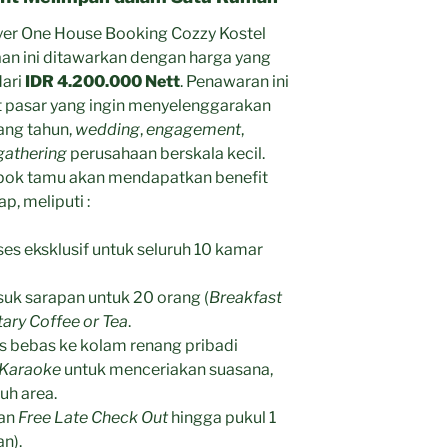
yer One House Booking Cozzy Kostel
an ini ditawarkan dengan harga yang
dari
IDR 4.200.000 Nett
. Penawaran ini
et pasar yang ingin menyelenggarakan
lang tahun,
wedding
,
engagement
,
gathering
perusahaan berskala kecil.
pok tamu akan mendapatkan benefit
p, meliputi :
es eksklusif untuk seluruh 10 kamar
uk sarapan untuk 20 orang (
Breakfast
ary Coffee or Tea
.
 bebas ke kolam renang pribadi
 Karaoke
untuk menceriakan suasana,
ruh area.
an
Free Late Check Out
hingga pukul 1
n).