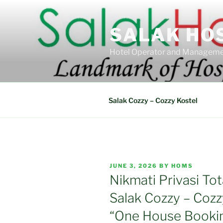
Skip
to
SALAK HO
content
Hotel Operator and Manageme
Salak Cozzy – Cozzy Kostel
POSTED
JUNE 3, 2026
BY
HOMS
ON
Nikmati Privasi To
Salak Cozzy – Cozz
“One House Bookin