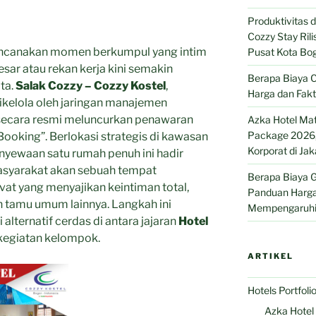
Produktivitas
Cozzy Stay Ril
ncanakan momen berkumpul yang intim
Pusat Kota Bo
sar atau rekan kerja kini semakin
Berapa Biaya C
ta.
Salak Cozzy – Cozzy Kostel
,
Harga dan Fak
ikelola oleh jaringan manajemen
 secara resmi meluncurkan penawaran
Azka Hotel Ma
Package 2026, 
Booking”. Berlokasi strategis di kawasan
Korporat di Jak
nyewaan satu rumah penuh ini hadir
syarakat akan sebuah tempat
Berapa Biaya G
vat yang menyajikan keintiman total,
Panduan Harga
 tamu umum lainnya. Langkah ini
Mempengaruhi
lternatif cerdas di antara jajaran
Hotel
kegiatan kelompok.
ARTIKEL
Hotels Portfoli
Azka Hotel