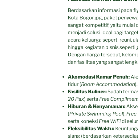
Berdasarkan informasi pada fl
Kota Bogor.jpg, paket penyewa
sangat kompetitif, yaitu mulai 
menjadi solusi ideal bagi targ
acara keluarga seperti reuni, u
hingga kegiatan bisnis seperti
Dengan harga tersebut, kelom
dan fasilitas yang sangat lengka
Akomodasi Kamar Penuh:
Aks
tidur (
Room Accommodation
).
Fasilitas Kuliner:
Sudah termas
20 Pax
) serta
Free Compliment
Hiburan & Kenyamanan:
Akses
(
Private Swimming Pool
),
Free
serta koneksi
Free WiFi
di selu
Fleksibilitas Waktu:
Keuntung
siang (berdasarkan ketersediaa