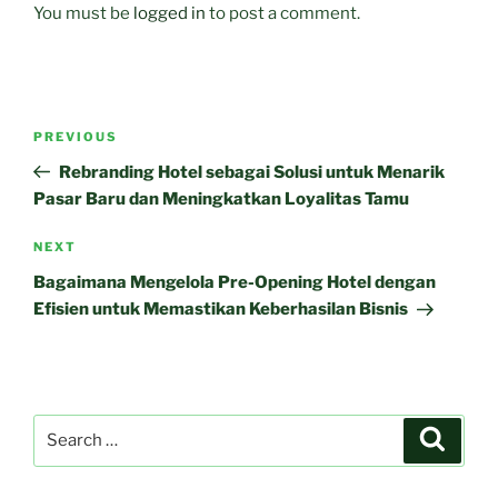
You must be
logged in
to post a comment.
Post
Previous
PREVIOUS
navigation
Post
Rebranding Hotel sebagai Solusi untuk Menarik
Pasar Baru dan Meningkatkan Loyalitas Tamu
Next
NEXT
Post
Bagaimana Mengelola Pre-Opening Hotel dengan
Efisien untuk Memastikan Keberhasilan Bisnis
Search
Search
for: