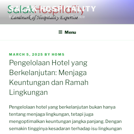
Skip
SALAK HOSPITALITY
to
Hotel Operator and Management Service
content
Menu
POSTED
MARCH 5, 2025
BY
HOMS
ON
Pengelolaan Hotel yang
Berkelanjutan: Menjaga
Keuntungan dan Ramah
Lingkungan
Pengelolaan hotel yang berkelanjutan bukan hanya
tentang menjaga lingkungan, tetapi juga
mengoptimalkan keuntungan jangka panjang. Dengan
semakin tingginya kesadaran terhadap isu lingkungan