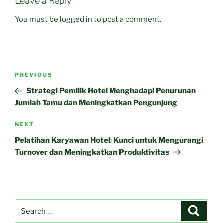
Leave a Reply
You must be
logged in
to post a comment.
Post
Previous
PREVIOUS
navigation
Post
Strategi Pemilik Hotel Menghadapi Penurunan
Jumlah Tamu dan Meningkatkan Pengunjung
Next
NEXT
Post
Pelatihan Karyawan Hotel: Kunci untuk Mengurangi
Turnover dan Meningkatkan Produktivitas
Search
Search
for: