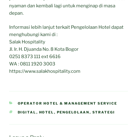
nyaman dan kembali lagi untuk menginap di masa
depan.
Informasi lebih lanjut terkait Pengelolaan Hotel dapat
menghubungi kami di :
Salak Hospitality
Jl. Ir. H. Djuanda No. 8 Kota Bogor
0251 8373 111 ext 6616
WA : 0811 1920 3003
https://www.salakhospitality.com
CATEGORIES
OPERATOR HOTEL & MANAGEMENT SERVICE
TAGS
DIGITAL
,
HOTEL
,
PENGELOLAAN
,
STRATEGI