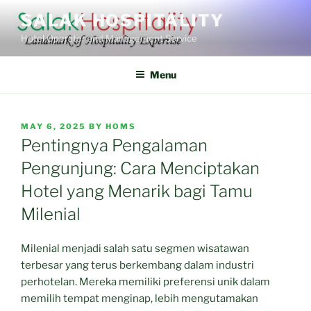
Skip
SALAK HOSPITALITY
to
Hotel Operator and Management Service
content
Menu
POSTED
MAY 6, 2025
BY
HOMS
ON
Pentingnya Pengalaman
Pengunjung: Cara Menciptakan
Hotel yang Menarik bagi Tamu
Milenial
Milenial menjadi salah satu segmen wisatawan
terbesar yang terus berkembang dalam industri
perhotelan. Mereka memiliki preferensi unik dalam
memilih tempat menginap, lebih mengutamakan