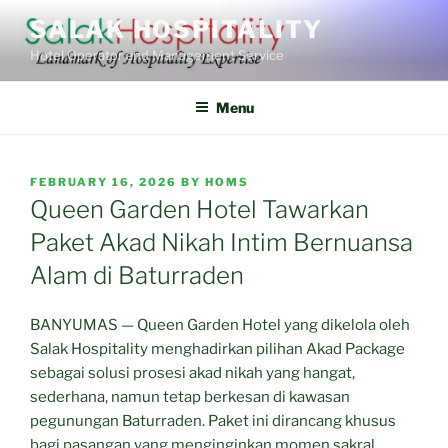
Skip
SALAK HOSPITALITY
to
Hotel Operator and Management Service
content
Menu
POSTED
FEBRUARY 16, 2026
BY
HOMS
ON
Queen Garden Hotel Tawarkan
Paket Akad Nikah Intim Bernuansa
Alam di Baturraden
BANYUMAS — Queen Garden Hotel yang dikelola oleh
Salak Hospitality menghadirkan pilihan Akad Package
sebagai solusi prosesi akad nikah yang hangat,
sederhana, namun tetap berkesan di kawasan
pegunungan Baturraden. Paket ini dirancang khusus
bagi pasangan yang menginginkan momen sakral