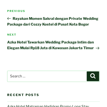
Post
Previous
PREVIOUS
navigation
Post
Rayakan Momen Sakral dengan Private Wedding
Package dari Cozzy Kostel di Pusat Kota Bogor
Next
NEXT
Post
Azka Hotel Tawarkan Wedding Package Intim dan
Elegan Mulai Rp18 Juta di Kawasan Jakarta Timur
Search
Search
for:
RECENT POSTS
Azka Hotel Matraman Hadirkan Promo Long Stay