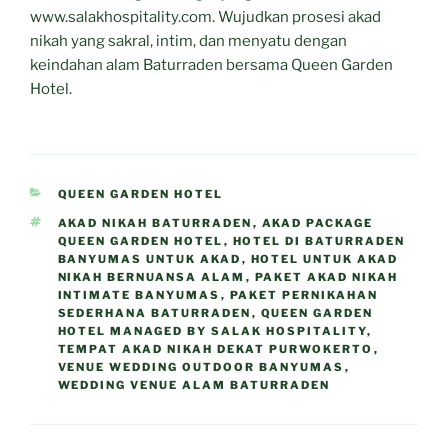
www.salakhospitality.com. Wujudkan prosesi akad
nikah yang sakral, intim, dan menyatu dengan
keindahan alam Baturraden bersama Queen Garden
Hotel.
CATEGORIES
QUEEN GARDEN HOTEL
TAGS
AKAD NIKAH BATURRADEN
,
AKAD PACKAGE
QUEEN GARDEN HOTEL
,
HOTEL DI BATURRADEN
BANYUMAS UNTUK AKAD
,
HOTEL UNTUK AKAD
NIKAH BERNUANSA ALAM
,
PAKET AKAD NIKAH
INTIMATE BANYUMAS
,
PAKET PERNIKAHAN
SEDERHANA BATURRADEN
,
QUEEN GARDEN
HOTEL MANAGED BY SALAK HOSPITALITY
,
TEMPAT AKAD NIKAH DEKAT PURWOKERTO
,
VENUE WEDDING OUTDOOR BANYUMAS
,
WEDDING VENUE ALAM BATURRADEN