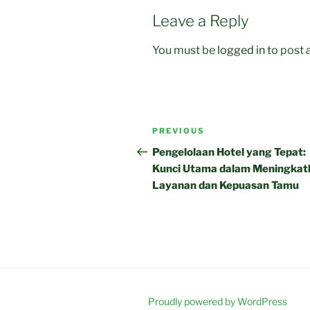
Leave a Reply
You must be
logged in
to post
Post
Previous
PREVIOUS
navigation
Post
Pengelolaan Hotel yang Tepat:
Kunci Utama dalam Meningkat
Layanan dan Kepuasan Tamu
Proudly powered by WordPress