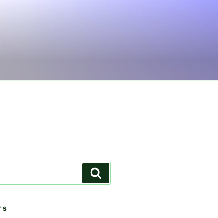
Search
TS