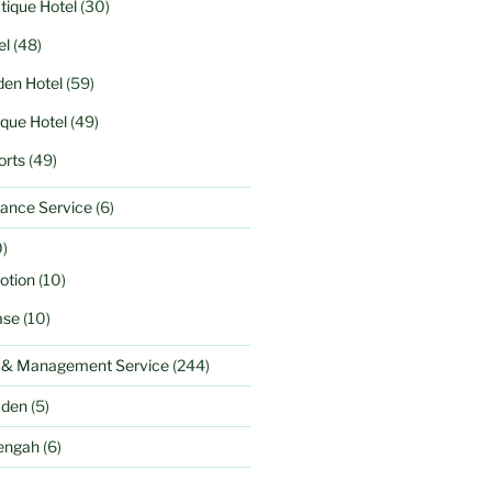
tique Hotel
(30)
el
(48)
en Hotel
(59)
ique Hotel
(49)
orts
(49)
ance Service
(6)
)
otion
(10)
ase
(10)
l & Management Service
(244)
aden
(5)
engah
(6)