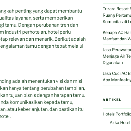
Trizara Resort 
langkah penting yang dapat membantu
Ruang Pertemu
ualitas layanan, serta memberikan
Komunitas di 
gi tamu. Dengan perubahan tren dan
industri perhotelan, hotel perlu
Kenapa AC Haru
tap relevan dan menarik. Berikut adalah
Manfaat dan W
engalaman tamu dengan tepat melalui
Jasa Perawata
Menjaga Air Te
Digunakan
Jasa Cuci AC B
Apa Manfaatn
ding adalah menentukan visi dan misi
bukan hanya tentang perubahan tampilan,
skan tujuan bisnis dengan harapan tamu.
ARTIKEL
n Anda komunikasikan kepada tamu,
, atau keberlanjutan, dan pastikan itu
Hotels Portfoli
otel.
Azka Hotel