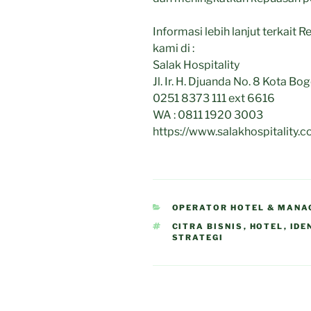
Informasi lebih lanjut terkait
kami di :
Salak Hospitality
Jl. Ir. H. Djuanda No. 8 Kota Bo
0251 8373 111 ext 6616
WA : 0811 1920 3003
https://www.salakhospitality.
CATEGORIES
OPERATOR HOTEL & MANA
TAGS
CITRA BISNIS
,
HOTEL
,
IDE
STRATEGI