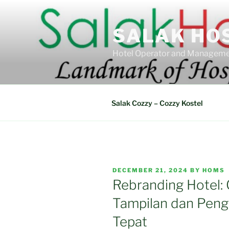
Skip
to
SALAK HO
content
Hotel Operator and Manageme
Salak Cozzy – Cozzy Kostel
POSTED
DECEMBER 21, 2024
BY
HOMS
ON
Rebranding Hotel:
Tampilan dan Pen
Tepat