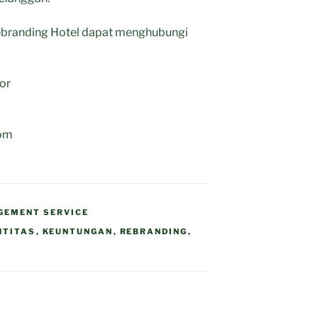
 Rebranding Hotel dapat menghubungi
gor
com
GEMENT SERVICE
NTITAS
,
KEUNTUNGAN
,
REBRANDING
,