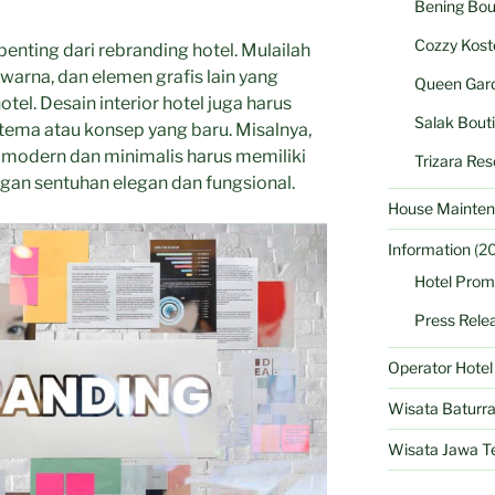
Bening Bou
Cozzy Kost
penting dari rebranding hotel. Mulailah
warna, dan elemen grafis lain yang
Queen Gard
el. Desain interior hotel juga harus
Salak Bout
 tema atau konsep yang baru. Misalnya,
modern dan minimalis harus memiliki
Trizara Res
engan sentuhan elegan dan fungsional.
House Mainten
Information
(20
Hotel Prom
Press Rele
Operator Hote
Wisata Baturr
Wisata Jawa T