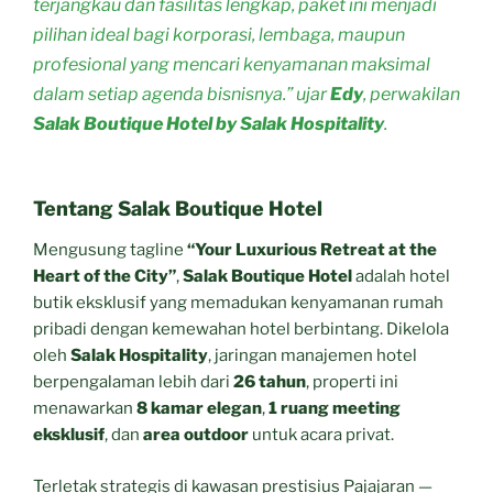
terjangkau dan fasilitas lengkap, paket ini menjadi
pilihan ideal bagi korporasi, lembaga, maupun
profesional yang mencari kenyamanan maksimal
dalam setiap agenda bisnisnya.” ujar
Edy
, perwakilan
Salak Boutique Hotel by Salak Hospitality
.
Tentang Salak Boutique Hotel
Mengusung tagline
“Your Luxurious Retreat at the
Heart of the City”
,
Salak Boutique Hotel
adalah hotel
butik eksklusif yang memadukan kenyamanan rumah
pribadi dengan kemewahan hotel berbintang. Dikelola
oleh
Salak Hospitality
, jaringan manajemen hotel
berpengalaman lebih dari
26 tahun
, properti ini
menawarkan
8 kamar elegan
,
1 ruang meeting
eksklusif
, dan
area outdoor
untuk acara privat.
Terletak strategis di kawasan prestisius Pajajaran —