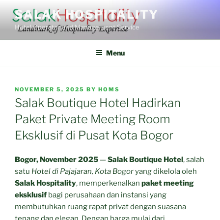
Skip
SALAK HOSPITALITY
to
Hotel Operator and Management Service
content
Menu
POSTED
NOVEMBER 5, 2025
BY
HOMS
ON
Salak Boutique Hotel Hadirkan
Paket Private Meeting Room
Eksklusif di Pusat Kota Bogor
Bogor, November 2025
—
Salak Boutique Hotel
, salah
satu
Hotel di Pajajaran, Kota Bogor
yang dikelola oleh
Salak Hospitality
, memperkenalkan
paket meeting
eksklusif
bagi perusahaan dan instansi yang
membutuhkan ruang rapat privat dengan suasana
tenang dan elegan. Dengan harga mulai dari