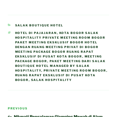
CATEGORIES
SALAK BOUTIQUE HOTEL
TAGS
HOTEL DI PAJAJARAN
,
KOTA BOGOR SALAK
HOSPITALITY PRIVATE MEETING ROOM BOGOR
PAKET MEETING EKSKLUSIF BOGOR HOTEL
DENGAN RUANG MEETING PRIVAT DI BOGOR
MEETING PACKAGE BOGOR RUANG RAPAT
EKSKLUSIF DI PUSAT KOTA BOGOR
,
MEETING
PACKAGE BOGOR
,
PAKET MEETING DARI SALAK
BOUTIQUE HOTEL MANAGED BY SALAK
HOSPITALITY
,
PRIVATE MEETING ROOM BOGOR
,
RUANG RAPAT EKSKLUSIF DI PUSAT KOTA
BOGOR
,
SALAK HOSPITALITY
Post
Previous
PREVIOUS
navigation
Post
Nikmati Pengalaman Glamping Mewah di Alam