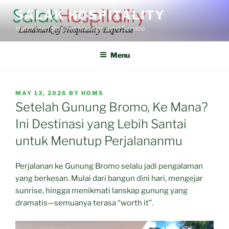
Skip
SALAK HOSPITALITY
to
Hotel Operator and Management Service
content
Menu
POSTED
MAY 13, 2026
BY
HOMS
ON
Setelah Gunung Bromo, Ke Mana?
Ini Destinasi yang Lebih Santai
untuk Menutup Perjalananmu
Perjalanan ke Gunung Bromo selalu jadi pengalaman
yang berkesan. Mulai dari bangun dini hari, mengejar
sunrise, hingga menikmati lanskap gunung yang
dramatis—semuanya terasa “worth it”.