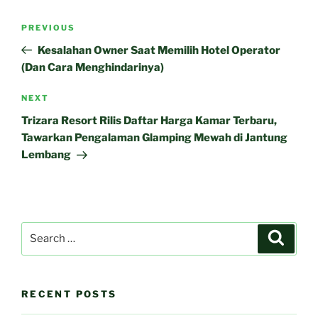
Post
Previous
PREVIOUS
navigation
Post
Kesalahan Owner Saat Memilih Hotel Operator
(Dan Cara Menghindarinya)
Next
NEXT
Post
Trizara Resort Rilis Daftar Harga Kamar Terbaru,
Tawarkan Pengalaman Glamping Mewah di Jantung
Lembang
Search
Search
for:
RECENT POSTS