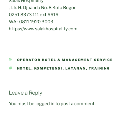
Salak Hospitality
Jl. Ir. H. Djuanda No. 8 Kota Bogor
0251 8373 111 ext 6616
WA : 0811 1920 3003
https://www.salakhospitality.com
CATEGORIES
OPERATOR HOTEL & MANAGEMENT SERVICE
TAGS
HOTEL
,
KOMPETENSI
,
LAYANAN
,
TRAINING
Leave a Reply
You must be
logged in
to post a comment.