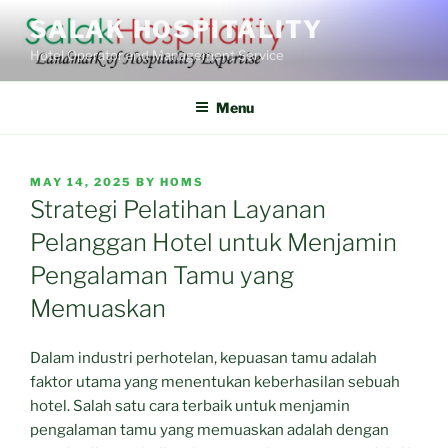
Skip
SALAK HOSPITALITY
to
Hotel Operator and Management Service
content
Menu
POSTED
MAY 14, 2025
BY
HOMS
ON
Strategi Pelatihan Layanan
Pelanggan Hotel untuk Menjamin
Pengalaman Tamu yang
Memuaskan
Dalam industri perhotelan, kepuasan tamu adalah
faktor utama yang menentukan keberhasilan sebuah
hotel. Salah satu cara terbaik untuk menjamin
pengalaman tamu yang memuaskan adalah dengan