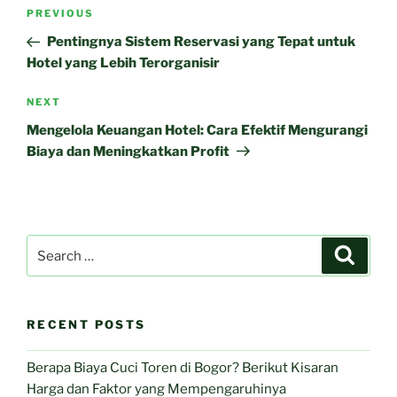
Post
Previous
PREVIOUS
navigation
Post
Pentingnya Sistem Reservasi yang Tepat untuk
Hotel yang Lebih Terorganisir
Next
NEXT
Post
Mengelola Keuangan Hotel: Cara Efektif Mengurangi
Biaya dan Meningkatkan Profit
Search
Search
for:
RECENT POSTS
Berapa Biaya Cuci Toren di Bogor? Berikut Kisaran
Harga dan Faktor yang Mempengaruhinya