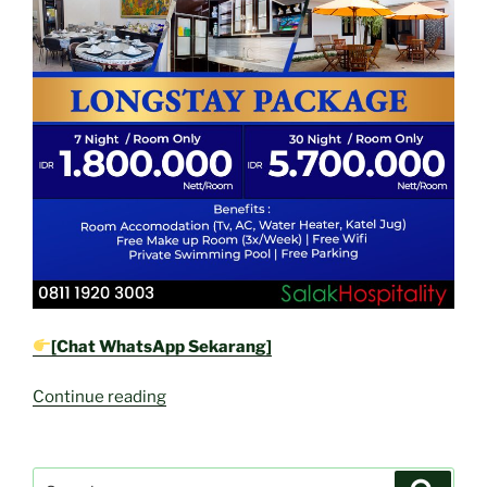
[Chat WhatsApp Sekarang]
“Solusi
Continue reading
Menginap
Hemat
di
Search
Search