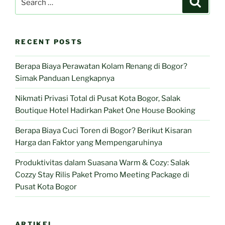
Tengah
for:
Kota:
Salak
RECENT POSTS
Cozzy
–
Berapa Biaya Perawatan Kolam Renang di Bogor?
Cozzy
Simak Panduan Lengkapnya
Kostel
Luncurkan
Nikmati Privasi Total di Pusat Kota Bogor, Salak
Longstay
Boutique Hotel Hadirkan Paket One House Booking
Package
dengan
Berapa Biaya Cuci Toren di Bogor? Berikut Kisaran
Standar
Harga dan Faktor yang Mempengaruhinya
Salak
Produktivitas dalam Suasana Warm & Cozy: Salak
Hospitality”
Cozzy Stay Rilis Paket Promo Meeting Package di
Pusat Kota Bogor
ARTIKEL