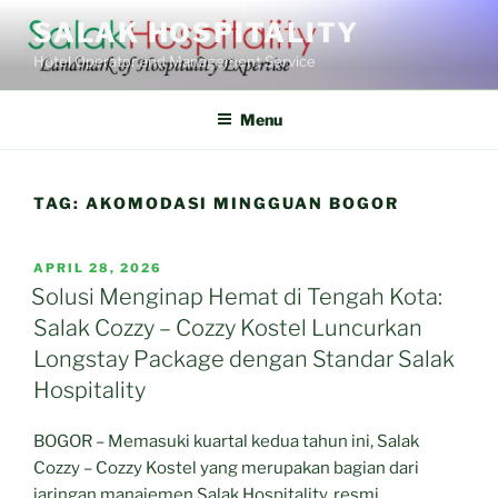
Skip
SALAK HOSPITALITY
to
Hotel Operator and Management Service
content
Menu
TAG:
AKOMODASI MINGGUAN BOGOR
POSTED
APRIL 28, 2026
ON
Solusi Menginap Hemat di Tengah Kota:
Salak Cozzy – Cozzy Kostel Luncurkan
Longstay Package dengan Standar Salak
Hospitality
BOGOR – Memasuki kuartal kedua tahun ini, Salak
Cozzy – Cozzy Kostel yang merupakan bagian dari
jaringan manajemen Salak Hospitality, resmi