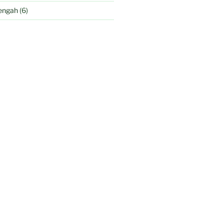
engah
(6)