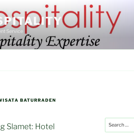
SPITALITY
nt Service
WISATA BATURRADEN
Search
ng Slamet: Hotel
for: