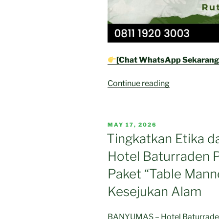
[Chat WhatsApp Sekarang
“Jelajahi
Continue reading
Alam
Lereng
Slamet:
POSTED
MAY 17, 2026
Hotel
ON
Tingkatkan Etika d
Baturraden
Hotel Baturraden 
Purwokerto
Hadirkan
Paket “Table Manne
Paket
Kesejukan Alam
“Tracking
Adventure”
Mulai
BANYUMAS – Hotel Baturraden 