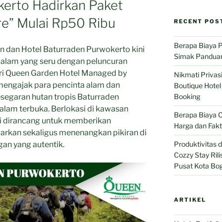
erto Hadirkan Paket
re” Mulai Rp50 Ribu
RECENT POS
Berapa Biaya 
dan Hotel Baturraden Purwokerto kini
Simak Pandua
n alam yang seru dengan peluncuran
ari Queen Garden Hotel Managed by
Nikmati Privasi
 mengajak para pencinta alam dan
Boutique Hote
segaran hutan tropis Baturraden
Booking
di alam terbuka. Berlokasi di kawasan
Berapa Biaya C
ni dirancang untuk memberikan
Harga dan Fak
arkan sekaligus menenangkan pikiran di
an yang autentik.
Produktivitas
Cozzy Stay Ril
Pusat Kota Bo
ARTIKEL