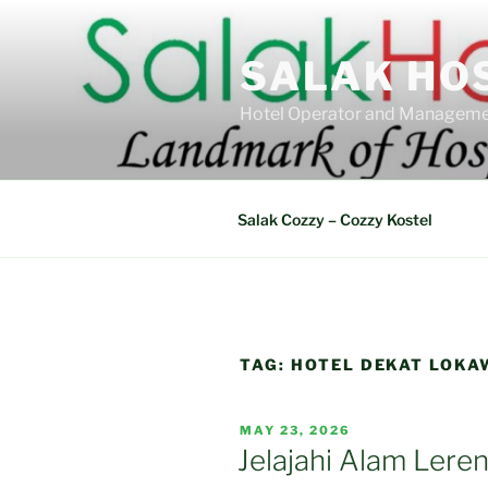
Skip
to
SALAK HO
content
Hotel Operator and Manageme
Salak Cozzy – Cozzy Kostel
TAG:
HOTEL DEKAT LOKA
POSTED
MAY 23, 2026
ON
Jelajahi Alam Lere