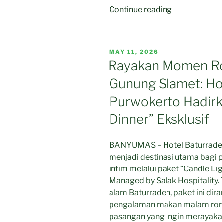
“Tingkatkan
Continue reading
Etika
dan
Profesionalis
POSTED
MAY 11, 2026
Hotel
ON
Rayakan Momen Ro
Baturraden
Gunung Slamet: Ho
Purwokerto
Hadirkan
Purwokerto Hadirk
Paket
Dinner” Eksklusif
“Table
Manner”
Edukatif
BANYUMAS – Hotel Baturraden 
di
menjadi destinasi utama bag
Tengah
intim melalui paket “Candle Li
Kesejukan
Managed by Salak Hospitality.
Alam”
alam Baturraden, paket ini di
pengalaman makan malam roma
pasangan yang ingin merayaka