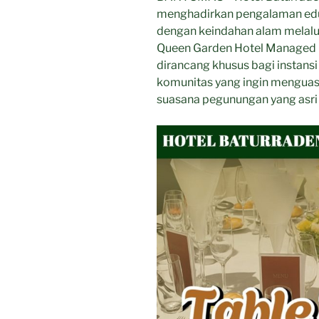
Rp50
menghadirkan pengalaman edu
Ribu”
dengan keindahan alam melalui
Queen Garden Hotel Managed by
dirancang khusus bagi instans
komunitas yang ingin menguasa
suasana pegunungan yang asri 