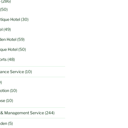
o
(286)
(50)
tique Hotel
(30)
el
(49)
en Hotel
(59)
ique Hotel
(50)
orts
(48)
ance Service
(10)
)
otion
(10)
ase
(10)
l & Management Service
(244)
aden
(5)