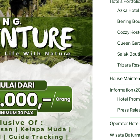
Hotels Portfoli
Azka Hotel
Bening Bou
Cozzy Kost
Queen Gard
Salak Bout
Trizara Res
House Mainten
Information
(20
Hotel Prom
Press Rele
Operator Hote
Wisata Baturr