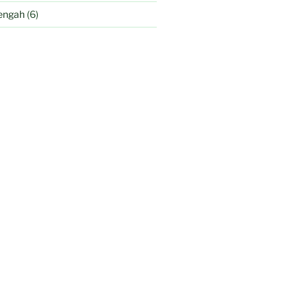
engah
(6)