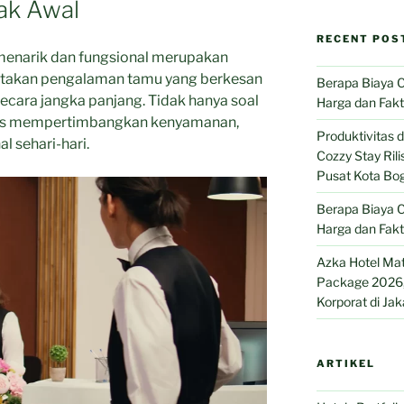
ak Awal
RECENT POS
menarik dan fungsional merupakan
ptakan pengalaman tamu yang berkesan
Berapa Biaya C
secara jangka panjang. Tidak hanya soal
Harga dan Fak
harus mempertimbangkan kenyamanan,
Produktivitas
al sehari-hari.
Cozzy Stay Ril
Pusat Kota Bo
Berapa Biaya C
Harga dan Fak
Azka Hotel Ma
Package 2026, 
Korporat di Jak
ARTIKEL