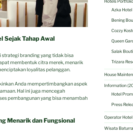
Hotels Portfoli
Azka Hotel
Bening Bou
Cozzy Kost
l Sejak Tahap Awal
Queen Gard
Salak Bout
 strategi branding yang tidak bisa
Trizara Res
dapat membentuk citra merek, menarik
menciptakan loyalitas pelanggan.
House Mainten
kinkan Anda mempertimbangkan aspek
Information
(20
samaan. Hal ini juga mencegah
Hotel Prom
roses pembangunan yang bisa menambah
Press Rele
Operator Hote
ang Menarik dan Fungsional
Wisata Baturr