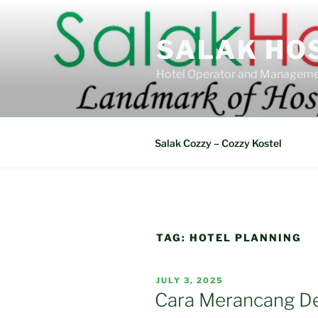
Skip
to
SALAK HO
content
Hotel Operator and Manageme
Salak Cozzy – Cozzy Kostel
TAG:
HOTEL PLANNING
POSTED
JULY 3, 2025
ON
Cara Merancang De