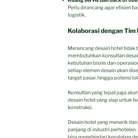
Ruang servis dan back of ho
Perlu dirancang agar efisien b
logistik.
Kolaborasi dengan Tim 
Merancang desain hotel tidak b
membutuhkan konsultan desai
kebutuhan bisnis dan operasio
setiap elemen desain akan dis
target pasar, hingga potensi lok
Konsultan yang tepat juga a
desain hotel yang siap untuk fea
konstruksi.
Desain hotel yang menarik dan 
panjang di industri perhotela
bisa menghindari kesalahan d