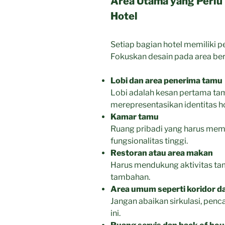
Area Utama yang Perlu 
Hotel
Setiap bagian hotel memiliki 
Fokuskan desain pada area ber
Lobi dan area penerima tamu
Lobi adalah kesan pertama tam
merepresentasikan identitas ho
Kamar tamu
Ruang pribadi yang harus me
fungsionalitas tinggi.
Restoran atau area makan
Harus mendukung aktivitas tamu
tambahan.
Area umum seperti koridor d
Jangan abaikan sirkulasi, penc
ini.