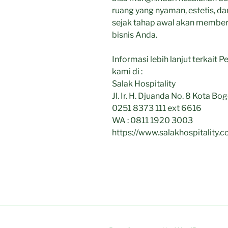
ruang yang nyaman, estetis, dan
sejak tahap awal akan memberi
bisnis Anda.
Informasi lebih lanjut terkait
kami di :
Salak Hospitality
Jl. Ir. H. Djuanda No. 8 Kota Bo
0251 8373 111 ext 6616
WA : 0811 1920 3003
https://www.salakhospitality.