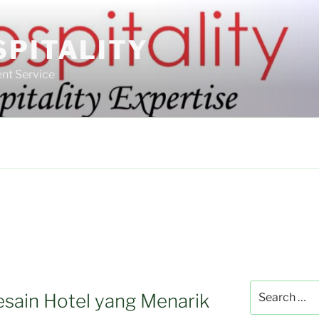
SPITALITY
nt Service
Search
sain Hotel yang Menarik
for: