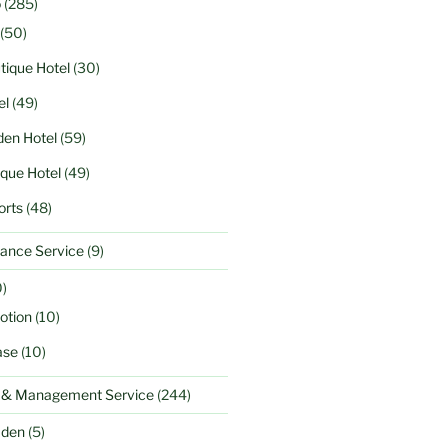
o
(285)
(50)
tique Hotel
(30)
el
(49)
en Hotel
(59)
ique Hotel
(49)
orts
(48)
ance Service
(9)
)
otion
(10)
ase
(10)
l & Management Service
(244)
aden
(5)