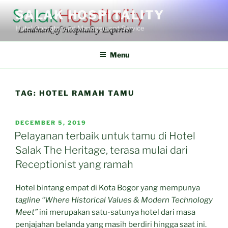
Skip
SALAK HOSPITALITY
to
Hotel Operator and Management Service
content
Menu
TAG:
HOTEL RAMAH TAMU
POSTED
DECEMBER 5, 2019
ON
Pelayanan terbaik untuk tamu di Hotel
Salak The Heritage, terasa mulai dari
Receptionist yang ramah
Hotel bintang empat di Kota Bogor yang mempunya
tagline
“Where Historical Values & Modern Technology
Meet”
ini merupakan satu-satunya hotel dari masa
penjajahan belanda yang masih berdiri hingga saat ini.