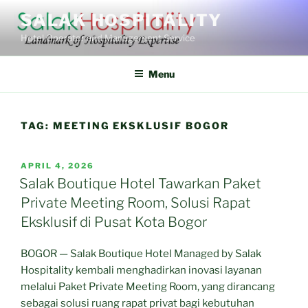
Skip
SALAK HOSPITALITY
to
Hotel Operator and Management Service
content
Menu
TAG:
MEETING EKSKLUSIF BOGOR
POSTED
APRIL 4, 2026
ON
Salak Boutique Hotel Tawarkan Paket
Private Meeting Room, Solusi Rapat
Eksklusif di Pusat Kota Bogor
BOGOR — Salak Boutique Hotel Managed by Salak
Hospitality kembali menghadirkan inovasi layanan
melalui Paket Private Meeting Room, yang dirancang
sebagai solusi ruang rapat privat bagi kebutuhan