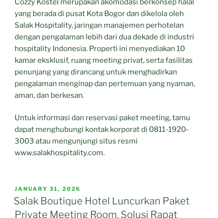
Cozzy Kostel merupakan akomodasi berkonsep halal
yang berada di pusat Kota Bogor dan dikelola oleh
Salak Hospitality, jaringan manajemen perhotelan
dengan pengalaman lebih dari dua dekade di industri
hospitality Indonesia. Properti ini menyediakan 10
kamar eksklusif, ruang meeting privat, serta fasilitas
penunjang yang dirancang untuk menghadirkan
pengalaman menginap dan pertemuan yang nyaman,
aman, dan berkesan.
Untuk informasi dan reservasi paket meeting, tamu
dapat menghubungi kontak korporat di 0811-1920-
3003 atau mengunjungi situs resmi
www.salakhospitality.com.
POSTED
JANUARY 31, 2026
ON
Salak Boutique Hotel Luncurkan Paket
Private Meeting Room, Solusi Rapat