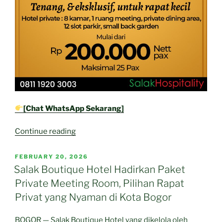
[Chat WhatsApp Sekarang]
“Salak
Continue reading
Boutique
Hotel
POSTED
FEBRUARY 20, 2026
ON
Tawarkan
Salak Boutique Hotel Hadirkan Paket
Paket
Private Meeting Room, Pilihan Rapat
Private
Privat yang Nyaman di Kota Bogor
Meeting
Room,
BOGOR — Salak Boutique Hotel yang dikelola oleh