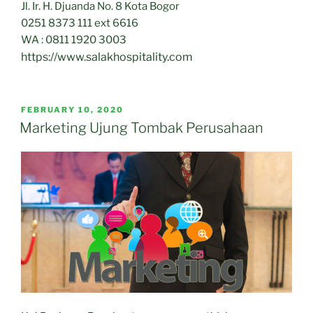
Jl. Ir. H. Djuanda No. 8 Kota Bogor
0251 8373 111 ext 6616
WA : 0811 1920 3003
https://www.salakhospitality.com
POSTED
FEBRUARY 10, 2020
ON
Marketing Ujung Tombak Perusahaan