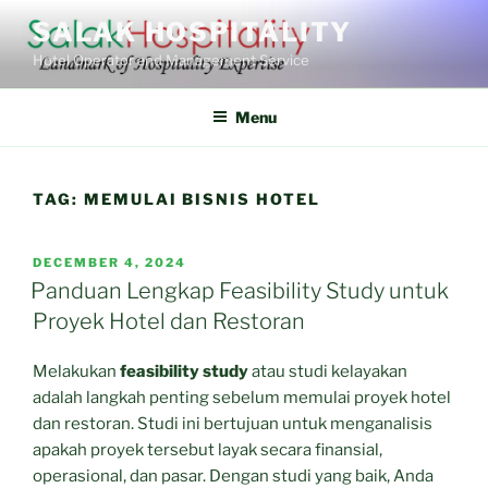
Skip
SALAK HOSPITALITY
to
Hotel Operator and Management Service
content
Menu
TAG:
MEMULAI BISNIS HOTEL
POSTED
DECEMBER 4, 2024
ON
Panduan Lengkap Feasibility Study untuk
Proyek Hotel dan Restoran
Melakukan
feasibility study
atau studi kelayakan
adalah langkah penting sebelum memulai proyek hotel
dan restoran. Studi ini bertujuan untuk menganalisis
apakah proyek tersebut layak secara finansial,
operasional, dan pasar. Dengan studi yang baik, Anda