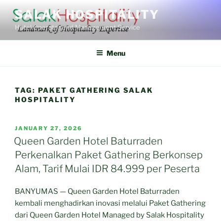
Skip
SALAK HOSPITALITY
to
Hotel Operator and Management Service
content
Menu
TAG:
PAKET GATHERING SALAK
HOSPITALITY
POSTED
JANUARY 27, 2026
ON
Queen Garden Hotel Baturraden
Perkenalkan Paket Gathering Berkonsep
Alam, Tarif Mulai IDR 84.999 per Peserta
BANYUMAS — Queen Garden Hotel Baturraden
kembali menghadirkan inovasi melalui Paket Gathering
dari Queen Garden Hotel Managed by Salak Hospitality