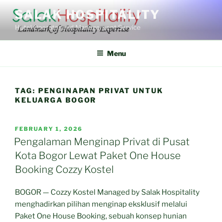
Skip
SALAK HOSPITALITY
to
Hotel Operator and Management Service
content
Menu
TAG:
PENGINAPAN PRIVAT UNTUK
KELUARGA BOGOR
POSTED
FEBRUARY 1, 2026
ON
Pengalaman Menginap Privat di Pusat
Kota Bogor Lewat Paket One House
Booking Cozzy Kostel
BOGOR — Cozzy Kostel Managed by Salak Hospitality
menghadirkan pilihan menginap eksklusif melalui
Paket One House Booking, sebuah konsep hunian