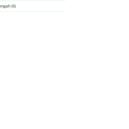
engah
(6)