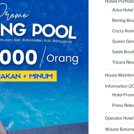
Hotels Portfoli
Azka Hotel
Bening Bou
Cozzy Kost
Queen Gard
Salak Bout
Trizara Res
House Mainten
Information
(20
Hotel Prom
Press Rele
Operator Hote
Wisata Baturr