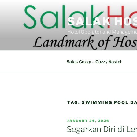
Skip
to
SALAK HO
content
Hotel Operator and Manageme
Salak Cozzy – Cozzy Kostel
TAG:
SWIMMING POOL DA
POSTED
JANUARY 24, 2026
ON
Segarkan Diri di L