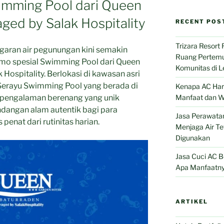
imming Pool dari Queen
ed by Salak Hospitality
RECENT POS
Trizara Resort 
ran air pegunungan kini semakin
Ruang Pertemu
mo spesial Swimming Pool dari Queen
Komunitas di 
Hospitality. Berlokasi di kawasan asri
 Serayu Swimming Pool yang berada di
Kenapa AC Haru
 pengalaman berenang yang unik
Manfaat dan W
dangan alam autentik bagi para
Jasa Perawata
penat dari rutinitas harian.
Menjaga Air Te
Digunakan
Jasa Cuci AC B
Apa Manfaatn
ARTIKEL