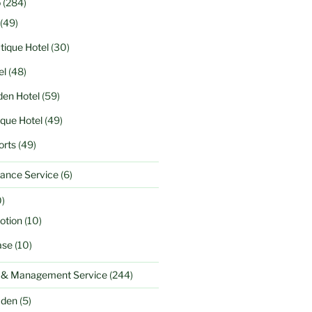
o
(284)
(49)
tique Hotel
(30)
el
(48)
en Hotel
(59)
ique Hotel
(49)
orts
(49)
ance Service
(6)
)
otion
(10)
ase
(10)
l & Management Service
(244)
aden
(5)