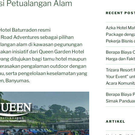
si Petualangan Alam
RECENT POS
Azka Hotel Ma
tel Baturraden resmi
Package denga
oad Adventures sebagai pilihan
Pekerja Bisnis 
ualangan alam di kawasan pegunungan
kan inisiatif dari Queen Garden Hotel
Berapa Biaya C
yang ditujukan bagi tamu hotel maupun
Harga dan Fak
erasakan pengalaman outdoor dengan
Trizara Resort 
au, serta pengelolaan keselamatan yang
Your Event” u
den, Banyumas.
Acara Komunit
Berapa Biaya 
Simak Pandua
ARTIKEL