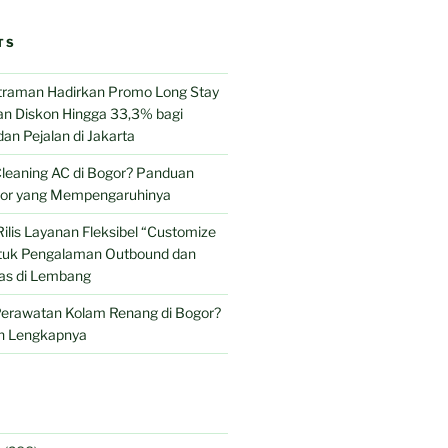
TS
traman Hadirkan Promo Long Stay
n Diskon Hingga 33,3% bagi
dan Pejalan di Jakarta
leaning AC di Bogor? Panduan
tor yang Mempengaruhinya
Rilis Layanan Fleksibel “Customize
ntuk Pengalaman Outbound dan
as di Lembang
Perawatan Kolam Renang di Bogor?
n Lengkapnya