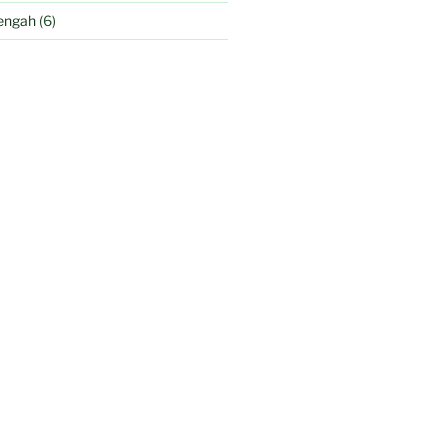
engah
(6)