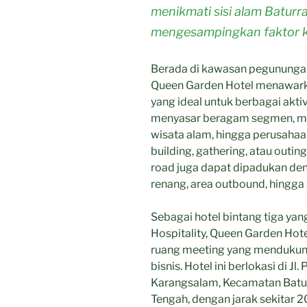
menikmati sisi alam Baturr
mengesampingkan faktor 
Berada di kawasan pegunungan
Queen Garden Hotel menawarka
yang ideal untuk berbagai aktivi
menyasar beragam segmen, mula
wisata alam, hingga perusah
building, gathering, atau outin
road juga dapat dipadukan deng
renang, area outbound, hingga 
Sebagai hotel bintang tiga ya
Hospitality, Queen Garden Hote
ruang meeting yang mendukun
bisnis. Hotel ini berlokasi di J
Karangsalam, Kecamatan Batu
Tengah, dengan jarak sekitar 2