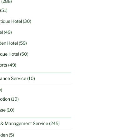
o
(288)
(51)
tique Hotel
(30)
el
(49)
en Hotel
(59)
ique Hotel
(50)
orts
(49)
ance Service
(10)
)
otion
(10)
ase
(10)
l & Management Service
(245)
aden
(5)