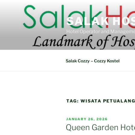
Skip
to
SALAK HO
content
Hotel Operator and Manageme
Salak Cozzy – Cozzy Kostel
TAG:
WISATA PETUALAN
POSTED
JANUARY 26, 2026
ON
Queen Garden Hote