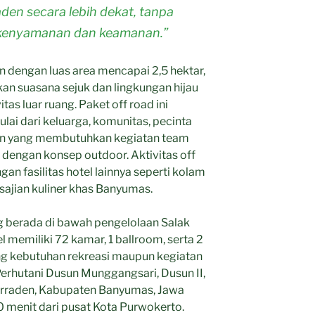
aden secara lebih dekat, tanpa
kenyamanan dan keamanan.”
 dengan luas area mencapai 2,5 hektar,
n suasana sejuk dan lingkungan hijau
tas luar ruang. Paket off road ini
i dari keluarga, komunitas, pecinta
aan yang membutuhkan kegiatan team
g dengan konsep outdoor. Aktivitas off
an fasilitas hotel lainnya seperti kolam
sajian kuliner khas Banyumas.
ng berada di bawah pengelolaan Salak
l memiliki 72 kamar, 1 ballroom, serta 2
g kebutuhan rekreasi maupun kegiatan
l. Perhutani Dusun Munggangsari, Dusun II,
rraden, Kabupaten Banyumas, Jawa
0 menit dari pusat Kota Purwokerto.