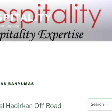
SPITALITY
nt Service
GAN BANYUMAS
Search
l Hadirkan Off Road
for: