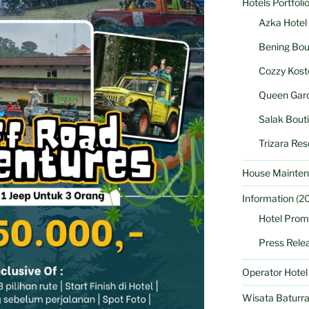
Hotels Portfoli
Azka Hotel
Bening Bou
Cozzy Kost
Queen Gard
Salak Bout
Trizara Res
House Mainten
Information
(20
Hotel Prom
Press Rele
Operator Hote
Wisata Baturr