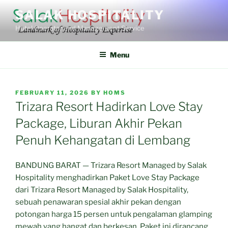
Skip
SALAK HOSPITALITY
to
Hotel Operator and Management Service
content
Menu
POSTED
FEBRUARY 11, 2026
BY
HOMS
ON
Trizara Resort Hadirkan Love Stay
Package, Liburan Akhir Pekan
Penuh Kehangatan di Lembang
BANDUNG BARAT — Trizara Resort Managed by Salak
Hospitality menghadirkan Paket Love Stay Package
dari Trizara Resort Managed by Salak Hospitality,
sebuah penawaran spesial akhir pekan dengan
potongan harga 15 persen untuk pengalaman glamping
mewah yang hangat dan berkesan. Paket ini dirancang