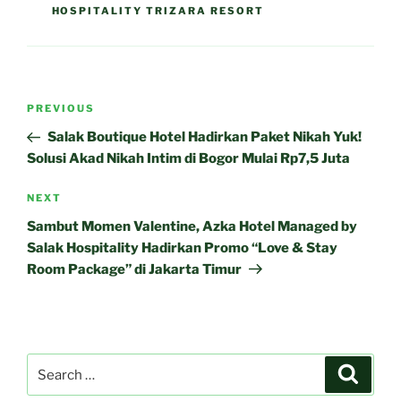
HOSPITALITY TRIZARA RESORT
Post
Previous
PREVIOUS
navigation
Post
Salak Boutique Hotel Hadirkan Paket Nikah Yuk!
Solusi Akad Nikah Intim di Bogor Mulai Rp7,5 Juta
Next
NEXT
Post
Sambut Momen Valentine, Azka Hotel Managed by
Salak Hospitality Hadirkan Promo “Love & Stay
Room Package” di Jakarta Timur
Search
Search
for: