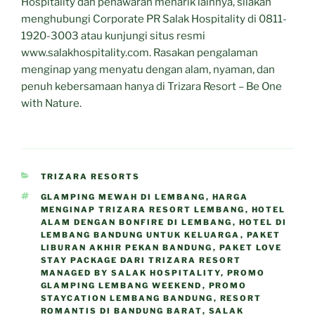
Hospitality dan penawaran menarik lainnya, silakan
menghubungi Corporate PR Salak Hospitality di 0811-
1920-3003 atau kunjungi situs resmi
www.salakhospitality.com. Rasakan pengalaman
menginap yang menyatu dengan alam, nyaman, dan
penuh kebersamaan hanya di Trizara Resort – Be One
with Nature.
CATEGORIES
TRIZARA RESORTS
TAGS
GLAMPING MEWAH DI LEMBANG
,
HARGA
MENGINAP TRIZARA RESORT LEMBANG
,
HOTEL
ALAM DENGAN BONFIRE DI LEMBANG
,
HOTEL DI
LEMBANG BANDUNG UNTUK KELUARGA
,
PAKET
LIBURAN AKHIR PEKAN BANDUNG
,
PAKET LOVE
STAY PACKAGE DARI TRIZARA RESORT
MANAGED BY SALAK HOSPITALITY
,
PROMO
GLAMPING LEMBANG WEEKEND
,
PROMO
STAYCATION LEMBANG BANDUNG
,
RESORT
ROMANTIS DI BANDUNG BARAT
,
SALAK