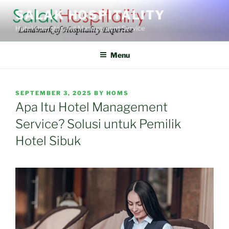
Skip
SALAK HOSPITALITY
to
Hotel Operator and Management Service
content
Menu
POSTED
SEPTEMBER 3, 2025
BY
HOMS
ON
Apa Itu Hotel Management
Service? Solusi untuk Pemilik
Hotel Sibuk