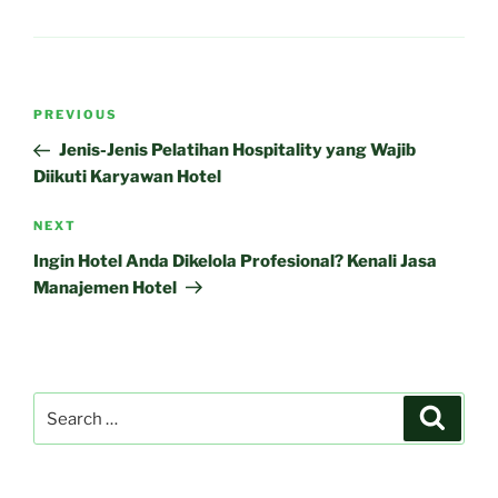
Post
Previous
PREVIOUS
navigation
Post
Jenis-Jenis Pelatihan Hospitality yang Wajib
Diikuti Karyawan Hotel
Next
NEXT
Post
Ingin Hotel Anda Dikelola Profesional? Kenali Jasa
Manajemen Hotel
Search
Search
for: