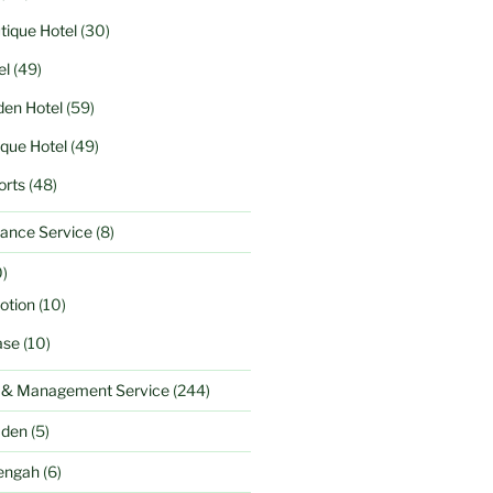
tique Hotel
(30)
el
(49)
en Hotel
(59)
ique Hotel
(49)
orts
(48)
ance Service
(8)
)
otion
(10)
ase
(10)
l & Management Service
(244)
aden
(5)
engah
(6)