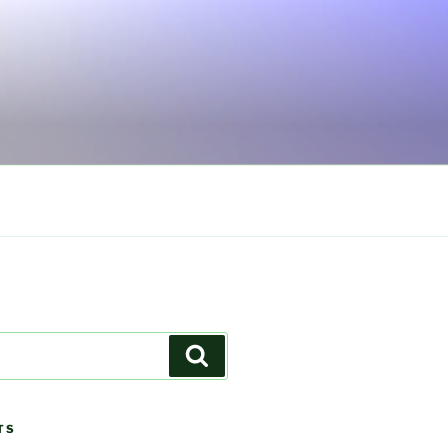
Search
TS