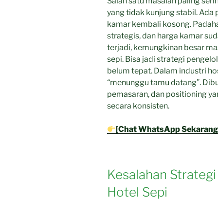
Salah satu masalah paling seri
yang tidak kunjung stabil. Ada 
kamar kembali kosong. Padahal 
strategis, dan harga kamar suda
terjadi, kemungkinan besar m
sepi. Bisa jadi strategi penge
belum tepat. Dalam industri hos
“menunggu tamu datang”. Dibut
pemasaran, dan positioning ya
secara konsisten.
[Chat WhatsApp Sekarang
Kesalahan Strateg
Hotel Sepi