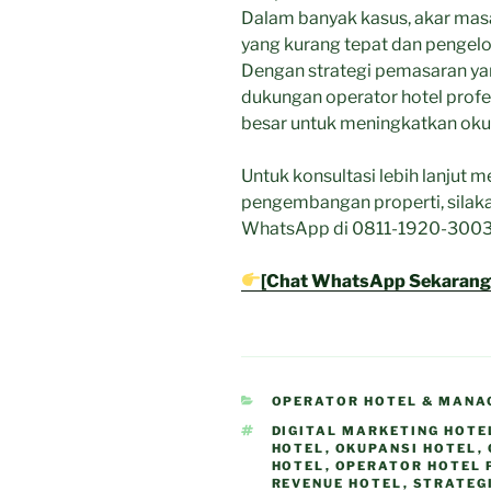
Dalam banyak kasus, akar masa
yang kurang tepat dan pengelo
Dengan strategi pemasaran yang
dukungan operator hotel profes
besar untuk meningkatkan okup
Untuk konsultasi lebih lanjut 
pengembangan properti, silaka
WhatsApp di 0811-1920-3003
[Chat WhatsApp Sekarang
CATEGORIES
OPERATOR HOTEL & MANA
TAGS
DIGITAL MARKETING HOTE
HOTEL
,
OKUPANSI HOTEL
,
HOTEL
,
OPERATOR HOTEL 
REVENUE HOTEL
,
STRATEG