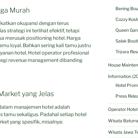
Bening Bou
rga Murah
Cozzy Kost
katkan okupansi dengan terus
Queen Gard
strategi ini terlihat efektif, tetapi
sa merusak positioning hotel. Harga
Salak Bout
u loyal. Bahkan sering kali tamu justru
Trizara Res
anan hotel. Hotel operator profesional
rategi revenue management dibanding
House Mainten
Information
(20
Hotel Prom
Market yang Jelas
Press Rele
 dalam manajemen hotel adalah
Operator Hote
tamu sekaligus. Padahal setiap hotel
Wisata Baturr
ket yang spesifik, misalnya:
Wisata Jawa T