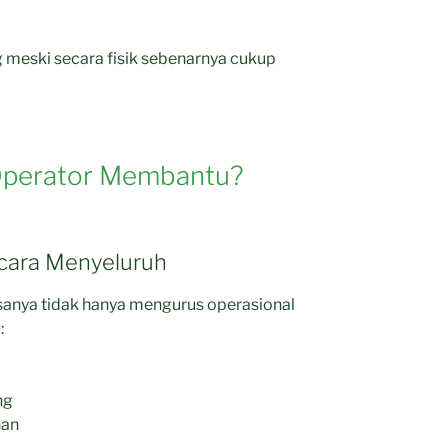
g meski secara fisik sebenarnya cukup
Operator Membantu?
ecara Menyeluruh
asanya tidak hanya mengurus operasional
:
ng
nan