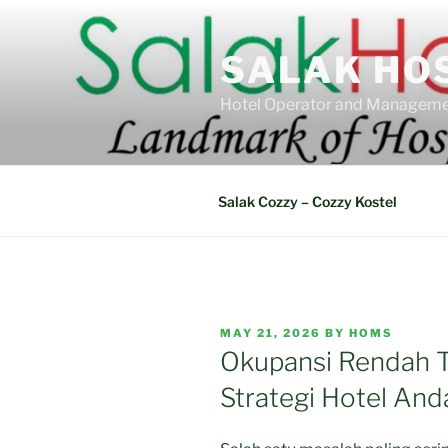
Skip
to
SALAK HO
content
Hotel Operator and Manageme
Salak Cozzy – Cozzy Kostel
POSTED
MAY 21, 2026
BY
HOMS
ON
Okupansi Rendah Te
Strategi Hotel And