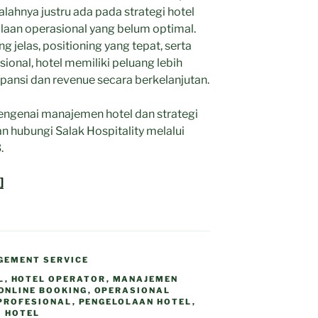
lahnya justru ada pada strategi hotel
laan operasional yang belum optimal.
 jelas, positioning yang tepat, serta
ional, hotel memiliki peluang lebih
ansi dan revenue secara berkelanjutan.
mengenai manajemen hotel dan strategi
n hubungi Salak Hospitality melalui
.
]
GEMENT SERVICE
L
,
HOTEL OPERATOR
,
MANAJEMEN
ONLINE BOOKING
,
OPERASIONAL
PROFESIONAL
,
PENGELOLAAN HOTEL
,
I HOTEL