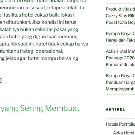
ng dialami owner hotel adalah okupansi
periode ramai sesaat, tetapi setelah itu
Produktivitas
fasilitas hotel cukup baik, lokasi
Cozzy Stay Ril
h diturunkan. Jika kondisi ini terus
Pusat Kota Bo
asalahnya bukan sekadar pasar yang
Berapa Biaya C
lolaan hotel yang digunakan memang
Harga dan Fak
pitality saat ini, hotel tidak cukup hanya
uhkan strategi operasional,
Azka Hotel Ma
Package 2026, 
ng jelas agar hotel mampu bersaing
Korporat di Jak
Berapa Biaya G
]
Panduan Harga
Mempengaruhi
i yang Sering Membuat
ARTIKEL
Hotels Portfoli
Azka Hotel