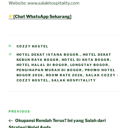
Website: www.salakhospitality.com
[Chat WhatsApp Sekarang]
CATEGORIES
COZZY KOSTEL
TAGS
HOTEL DEKAT ISTANA BOGOR.
,
HOTEL DEKAT
KEBUN RAYA BOGOR
,
HOTEL DI KOTA BOGOR
,
HOTEL HALAL DI BOGOR
,
LONGSTAY BOGOR
,
PENGINAPAN MURAH DI BOGOR
,
PROMO HOTEL
BOGOR 2026
,
ROOM RATE 2026
,
SALAK COZZY -
COZZY KOSTEL
,
SALAK HOSPITALITY
Post
Previous
PREVIOUS
navigation
Post
Okupansi Rendah Terus? Ini yang Salah dari
Strategi Hotel Anda