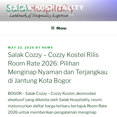
Skip
SALAK HOSPITALITY
to
Hotel Operator and Management Service
content
Menu
POSTED
MAY 22, 2026
BY
HOMS
ON
Salak Cozzy – Cozzy Kostel Rilis
Room Rate 2026: Pilihan
Menginap Nyaman dan Terjangkau
di Jantung Kota Bogor
BOGOR – Salak Cozzy – Cozzy Kostel, akomodasi
eksklusif yang dikelola oleh Salak Hospitality, resmi
meluncurkan daftar harga terbaru bertajuk Room Rate
2026 untuk memberikan pengalaman menginap