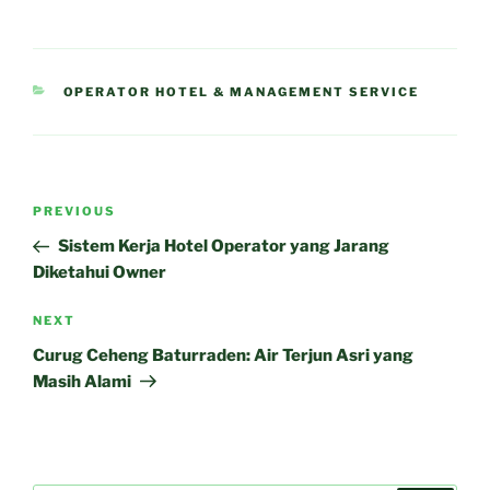
CATEGORIES
OPERATOR HOTEL & MANAGEMENT SERVICE
Post
Previous
PREVIOUS
navigation
Post
Sistem Kerja Hotel Operator yang Jarang
Diketahui Owner
Next
NEXT
Post
Curug Ceheng Baturraden: Air Terjun Asri yang
Masih Alami