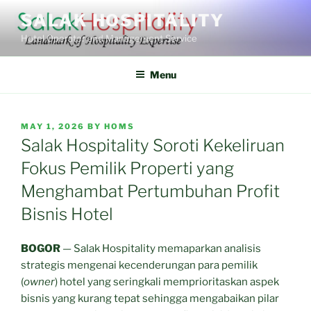
Skip
SALAK HOSPITALITY
to
Hotel Operator and Management Service
content
Menu
POSTED
MAY 1, 2026
BY
HOMS
ON
Salak Hospitality Soroti Kekeliruan
Fokus Pemilik Properti yang
Menghambat Pertumbuhan Profit
Bisnis Hotel
BOGOR
— Salak Hospitality memaparkan analisis
strategis mengenai kecenderungan para pemilik
(
owner
) hotel yang seringkali memprioritaskan aspek
bisnis yang kurang tepat sehingga mengabaikan pilar